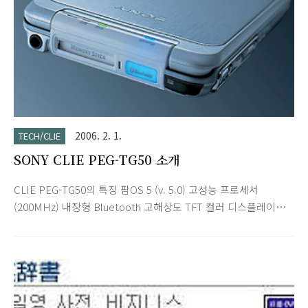
2006. 2. 1.
TECH/CLIE
SONY CLIE PEG-TG50 소개
CLIE PEG-TG50의 특징 팜OS 5 (v. 5.0) 고성능 프로세서
(200MHz) 내장형 Bluetooth 고해상도 TFT 컬러 디스플레이
(320 x 320 pixel) 백라이트 기능이 통합된 QWERTY배치·키보드
내장 보이스 레코더- MP3음성 player 통합된 단단한 플립 커버
AV원격제어 기능 화상/영화 Viewer(JPEG-DCF, 무비·player
Format, MPEG-1무비) Microsoft(Word, PowerPoint 및 Excel
파일) 메모리스틱 [특징] - 초경량 슬림한 디자인 - 하드웨어 키보