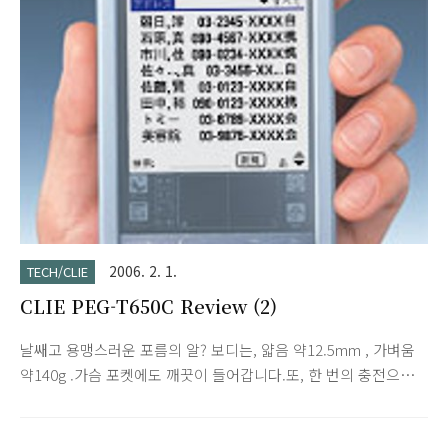
2006. 2. 1.
TECH/CLIE
CLIE PEG-T650C Review (2)
날쌔고 용맹스러운 포름의 알? 보디는, 얇음 약12.5mm , 가벼움
약140g .가슴 포켓에도 깨끗이 들어갑니다.또, 한 번의 충전으로
약10 일간* 사용 가능.비즈니스에, 프라이빗에, 매일 가지고 다닐
수 있는 성능을 실현했습니다. * 백 라이트 오프로1 일30 분간, 예