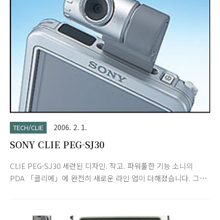
듀오」 기록 방식 ATRAC3 방식, MP3 방식/44.1kHz 최대 녹음
시간 *4 ATRAC3 약 120분 (bit rate 132 kbps) 약 160분 (bit
rate 105 kbps) 약 240분 (bit rate 66 kpbs) MP3 약 65분 (bit
rate 256 k..
2006. 2. 1.
TECH/CLIE
SONY CLIE PEG-SJ30
CLIE PEG-SJ30 세련된 디자인. 작고. 파워풀한 기능 소니의
PDA 「클리에」에 완전히 새로운 라인 업이 더해졌습니다. 그
이름도 「PEG-SJ30」. 이 시리즈는 벌써 오스트레일리아/홍콩
에서 발표로 되어 있으므로, 정보가 빠른 사람이라면 인터넷 등
을 통해 이미 보았을 것입니다. 새로운 시리즈가 되는 이번 클리