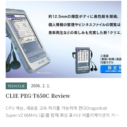
정표나 주소장등의PIM 어플리케이션을 사용했을 경우.사용 상황
및 설정에 의해 다른 경우가 있습니다. CPU 에는 고속의
Dragonball Super VZ 66MHz (을)를 탑재.쾌적하게 사용할 수
있는 슬쩍밀기 다이얼이나 백 버튼.마이카 도장을 해 시인성을 높
인 「Graffiti(R) 」문자 입력 에리어 등, 편리한 사용에의 궁리가
고성능을 보다 가까이에 하고 있습니다. 5 분 단위로 예정을 입력
할 수 있는 「예정표」를 시작해 전..
2006. 2. 1.
TECH/CLIE
CLIE PEG-T650C Review
CPU 에는, 새로운 고속 처리를 가능하게 한다Dragonball
Super VZ 66MHz (을)를 탑재.화상 표시나 어플리케이션의 기동
등, 다양한 장면에서, 보다 스피디한 사용감을 실현합니다. 「슬