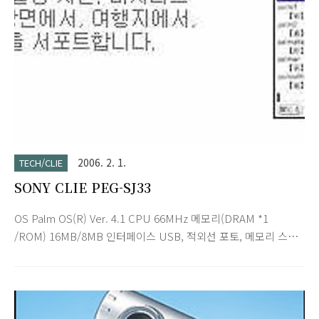
드 내장 - 블루투스 내장 : Bluetooth(TM) 대응의 바이오나 「클
리에」, 휴대전화와 액세서리등의 장착 없이 무선으로 데이터 교
환이 가능. HotSync(R)도 무선으로 ..
2006. 2. 1.
TECH/CLIE
SONY CLIE PEG-SJ33
OS Palm OS(R) Ver. 4.1 CPU 66MHz 메모리(DRAM *1
/ROM) 16MB/8MB 인터페이스 USB, 적외선 포토, 메모리 스틱
슬롯(매직 게이트 메모리 스틱 대응) 디스플레이 *2 백 라이트 탑
재 TFT 칼라 액정 디스플레이 표시 해상도/표시색 320×320
/65,536색 재생 주파수 특성 20 Hz∼20,000Hz 기록 매체 *3
「메모리 스틱」, 「매직 게이트 메모리 스틱」, 「메모리 스틱