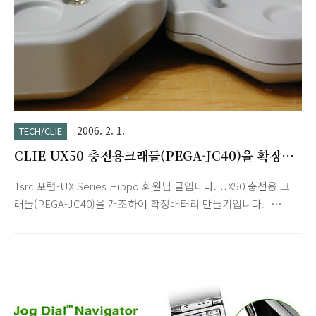
2006. 2. 1.
TECH/CLIE
CLIE UX50 충전용크래들(PEGA-JC40)을 확장배
터리로 개조하기
1src 포럼-UX Series Hippo 회원님 글입니다. UX50 충전용 크
래들(PEGA-JC40)을 개조하여 확장배터리 만들기입니다. I
moded my UX50 both USB charging & PEGA-JC40 to an
extended battery. PEG-UX50 : 840mAh 180g thickness
18mm PEGA-JC40 mod : 2,400mAh 75g thickness 8.2mm Vs
PEGA-EB40 : 1,700mAh 80g thickness 11mm 댓글 내용 중
.PoNeH : How much memory does it actually provide over
the regular EB40?! Hippo : I does not own PEGA-EB40, It