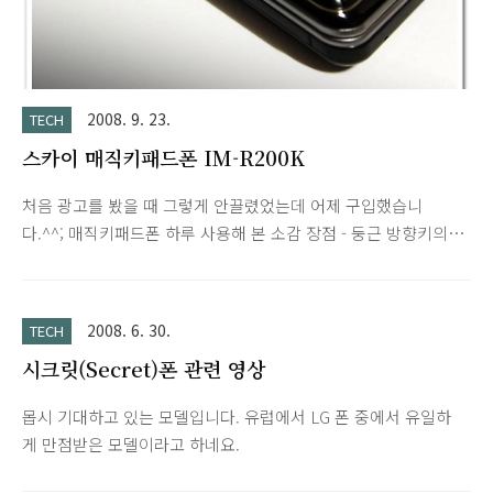
2008. 9. 23.
TECH
스카이 매직키패드폰 IM-R200K
처음 광고를 봤을 때 그렇게 안끌렸었는데 어제 구입했습니
다.^^; 매직키패드폰 하루 사용해 본 소감 장점 - 둥근 방향키의
다양한 색상의 LED 점등과 깔끔한 디자인. - 키패드 부분의 진동
을 동반한 터치가 흥미로우며 다양한 설정이 가능. - 카메라,
MP3 재생시 키패드 액정부분이 옵션, 플레이리스트 기능을 해서
2008. 6. 30.
TECH
유용합니다. 단점 - 약 17mm로 다소 두꺼우며 전면 버튼이 작아
시크릿(Secret)폰 관련 영상
서 불편함. - 진동 세기 조절이 안되는데다가 진동까지 너무 강해
서 책상 위에 올려두기가 좀 그렇습니다. - 액정 색감이 현재 사용
몹시 기대하고 있는 모델입니다. 유럽에서 LG 폰 중에서 유일하
중인 듀크폰에 비해 떨어짐. (스카이 모델이 대체적으로 싸이언
게 만점받은 모델이라고 하네요.
에 비해 색감이 사실적이지 못한편.)