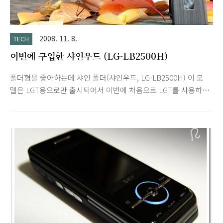
2008. 11. 8.
TECH
이번에 구입한 샤인우드 (LG-LB2500H)
폴더형을 좋아하는데 샤인 폴더(샤인우드, LG-LB2500H) 이 모
델은 LGT용으로만 출시되어서 이번에 처음으로 LGT를 사용하게
되었습니다. 나무 질감(특수표면처리 방법인 "컬핏(Curl－Fit)"
공법을 적용)의 금속 재질에 내부 역시 블랙 티타늄색의 키패드
로 되어있습니다. 금속 재질이라서 약간 묵직한 편입니다. 앞면
직사각형의 LCD가 포함된 외관이 예전 LG 싸이언 초기 모델이
생각나네요. 역시 LG답게 선명하고 사실적인 색감의 액정이 마음
에 드네요. 지상파 DMB 지원하며 안테나가 내장되어 있습니다.
어댑터를 이용한 칩 장착으로 BANK ON도 가능합니다. 3개월
무료 체험 부가서비스가 있어서 어제 은행 두 곳에서 뱅크온 칩
발급 받아서 잘 사용하고 있습니다. ^^ 블루투스 지원, 표준 24
핀..