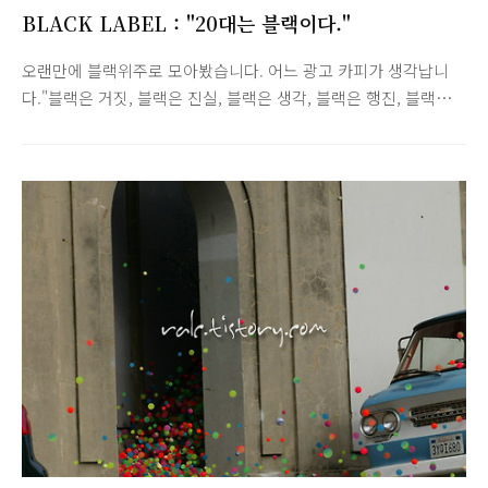
BLACK LABEL : "20대는 블랙이다."
오랜만에 블랙위주로 모아봤습니다. 어느 광고 카피가 생각납니
다."블랙은 거짓, 블랙은 진실, 블랙은 생각, 블랙은 행진, 블랙은
사치, 블랙은 가치...20대는 블랙이다."더보기모델명 : (상단 좌측
부터)LG-SV590LG-SV260SONY CLIE PEG-NX73V/USONY
CLIE PEG-TH55/UMotorola MS500 (RAZR)CASIO MQ-24-
1BLLGFDIESEL DZ4026 http://ralc.tistory.com/8Motorola
ST2004M (StarTAC2004) http://ralc.tistory.com/12한효주
ENPRANI(엔프라니) 슬림블랙팩트 CF