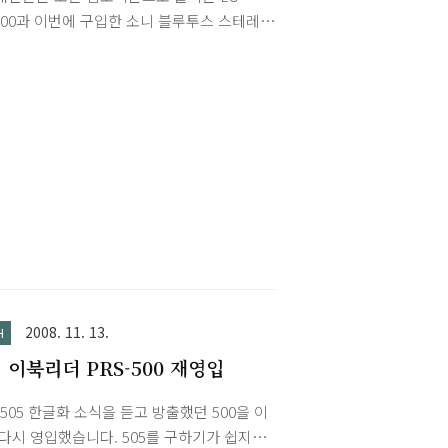
이너줌 방식, 칼 짜이쯔 렌즈, CMOS 센서,
300과 이번에 구입한 소니 블루투스 스테레
0인치 터치 스크린잉 눈에 띄고기능적으로는
드셋(DR-BT20NX)입니다. 헤드셋은 음질도
파노라마, 10연사, 720p 동영상 촬영이 보이
고 배터리 타임도 비교적 길어서 좋습니다.
 특히 TX1은 WX1 모델과 함께 Exmor R
고 목걸이형이지만 선꼬임이 없어 만족스럽
S 센서가 적용된 첫 컴팩트 카메라입니다.소
다. 랩소디폰은 생각보다 만족스러운데 LGT
에서는 노이즈 레벨은 절반으로 줄이고 감도
없다는게 아쉽네요. LG-LB3300 랩소디 인
..
/뮤직폰/온에어폰/200만 화소/2.0인치/지
 DMB/외장메모리 지원/전자사전/MP3/모바
이패스(PASS-ON)/슬라이드/LGT 전면 터치
el키 (기본 메뉴선택 및 음량조절등 가능) 7
뮤지션의 싱글곡 수록. 타임머신 : DMB 시
통화시 현재 방송을 녹화하여 통화 이후 시
수 있도록 하는 기능 DR-BT20NX/MKR2
2008. 11. 13.
H
 음악을 즐길 수 ..
 이북리더 PRS-500 재영입
-505 한글화 소식을 듣고 방출했던 500을 이
다시 영입했습니다. 505를 구하기가 쉽지가