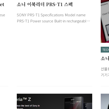
et
소니 이북리더 PRS-T1 스펙
ese
SONY PRS-T1 Specifications Model name
PRS-T1 Power source Built-in rechargeable
r
battery: 3.7 V DC, 1000mAh USB powered
ress
from a computer or the optional AC Adapter
ice
PRSA-AC10/PRSA-AC1A (sold separately) via
e
the supplied USB cable. Battery life
TEC
(continuous page turn) Maximum Battery:
소니
i-Fi
Approximately 14,000 continuous page turns
ing
when reading only.* * Measured using a text
고
선물용
based content in ePub format a..
기기
이드를
공장초
의 시
빨강
으로 