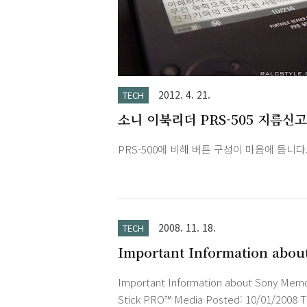
2012. 4. 21.
TECH
소니 이북리더 PRS-505 지름신고
PRS-500에 비해 버튼 구성이 마음에 듭니다
2008. 11. 18.
TECH
Important Information abou
Sony Memory Stick PRO™
Important Information about Sony Mem
Media
Stick PRO™ Media Posted: 10/01/2008 