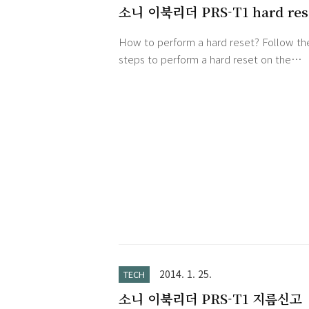
소니 이북리더 PRS-T1 hard res
How to perform a hard reset? Follow th
steps to perform a hard reset on the
ReaderTM Wi-Fi® device: With the Reade
Wi-Fi on, on the bottom of the device, p
and hold the power button until the Dev
Shutdown screen appears. In the Devic
Shutdown screen, press Yes. Press the
power button again to turn the Reader W
back on. While the screen displays open
book....., simultaneously p..
2014. 1. 25.
TECH
소니 이북리더 PRS-T1 지름신고