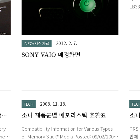
1920 full HD Reality Display. Super clear,
로는 
LB3
super blackThe OptiContrast™ panel b..
3.
오 헤
스윕 
괜찮
네요.
그리
CMO
습니
니측
2012. 2. 7.
INFO/사진자료
밖에 
는 2배
SONY VAIO 배경화면
뮤직폰
상파
.
일 하
Whe
인의 
청중 
청할 
2008. 11. 18.
TECH
TEC
선없이
t
소니 제품군별 메모리스틱 호환표
소니
ory
Compatibility Information for Various Types
PRS
The
of Memory Stick® Media Posted: 09/02/2005
번에 