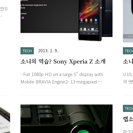
존이
.안드
서 
스크린
졌습니
 서
 저
2013. 1. 9.
TECH
TEC
큐브
소니의 역습? Sony Xperia Z 소개
소니
 활
트가
- Full 1080p HD on a large 5” display with
U10,
렵습니
Mobile BRAVIA Engine2- 13-megapixel
의 9
파일
Camera with Exmor RS for mobile- Exmor
스마트
방법을
RS for mobile with HDR video- 1.5 GHz
가 떨
 보고
Snapdragon S4 Pro (quad-core processor)-
하나
 다
TEC
Water and dust resistant - IP55/57 Full
진들이
랩소
1080p HD on a large 5" displayFeel like
쉬움이
스테
you’re part of the action with the 1080 x
만한 
마크