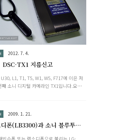
 국내에 진출한다고 하던데 어서 빨리 들어와
이북 시장이 활성화되었으면 좋겠네요.
2012. 7. 4.
H
 DSC-TX1 지름신고
 U30, L1, T1, T5, W1, W5, F717에 이은 저
번째 소니 디지털 카메라인 TX1입니다.요즘
폰 카메라 성능이 좋다보니 L1 활용 빈도
어지고 F717은 부피가 커서 스냅샷용으로
 구입하였습니다.여행갔을 때 갤2로 찍은 사
2009. 1. 21.
H
 나름 잘 나온 것 같았지만 디테일에서 아
디폰(LB3300)과 소니 블루투스
 컸는데 이제 걱정없겠네요. 이 한장에 웬
레오 헤드셋(DR-BT20NX)
기능 설명이 다 될 것 같네요.하드웨어적으
래빈슨폰 또는 랩소디폰으로 불리는 LG-