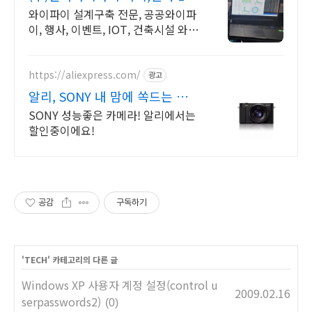
맞춤 상담 및 견적
와이파이 설계구축 전문, 공공와이파
이, 행사, 이벤트, IOT, 건축시설 와이
파이 설계 구축 프로모션 전문회사,
팝업스토어 등 다수 레퍼런스 보유
https://aliexpress.com/
광고
알리, SONY 내 맘에 쏙드는 오
늘의 특가
SONY 성능좋은 카메라! 알리에서는
할인중이에요!
공감
구독하기
'
TECH
' 카테고리의 다른 글
Windows XP 사용자 계정 설정(control u
2009.02.16
serpasswords2)
(0)