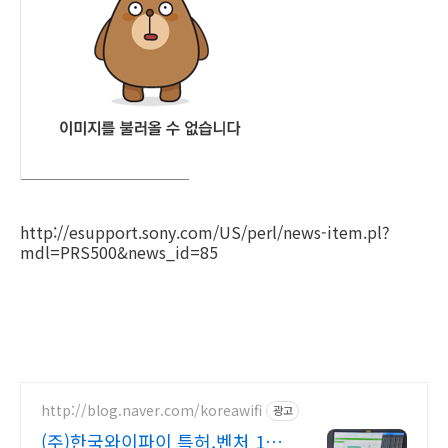
http://esupport.sony.com/US/perl/news-item.pl?
mdl=PRS500&news_id=85
http://blog.naver.com/koreawifi
광고
(주)한국와이파이 특허,벤처 1:1