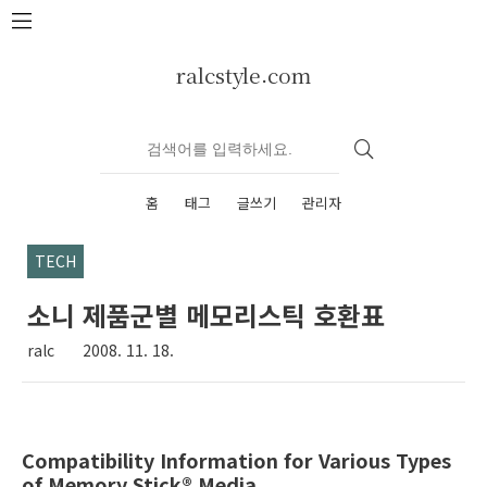
본문 바로가기
ralcstyle.com
홈
태그
글쓰기
관리자
TECH
소니 제품군별 메모리스틱 호환표
ralc
2008. 11. 18.
Compatibility Information for Various Types
of Memory Stick® Media