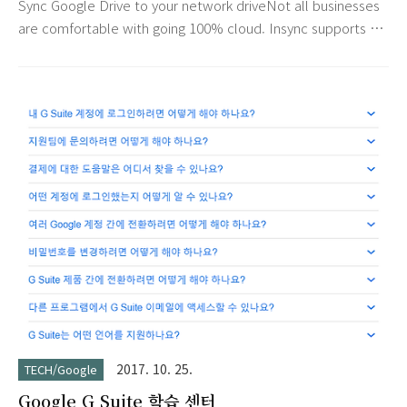
Sync Google Drive to your network driveNot all businesses
관리 콘솔에 가시면 아래와 같은 안내가 나타납니다. Personal
are comfortable with going 100% cloud. Insync supports a
use: stay on no-cost Legacy G Suite 옵션을..
hybrid approach where you can utilize your Windows
Server and Google Drive. Preserve your directory
hierarchyYou've spent weeks and months organizing your
system. Naturally, you want it preserved. Insync allows
you to connect to Google Drive without sacrificing your
directory integr..
2017. 10. 25.
TECH/Google
Google G Suite 학습 센터