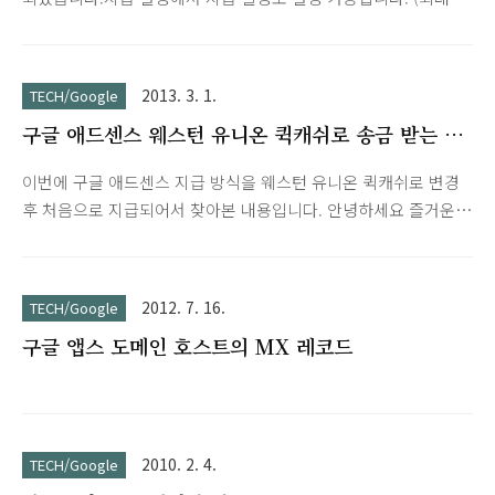
의 기능기본 서비스 및 기능메시지: Gmail, 캘린더, 주소록저장용
년까지 보류) '새 결제 방법 추가' -> '은행 계좌로 송
량 및 공동작업: 드라이브, 문서, ..
금'https://support.google.com/adsense/answer/3372975?
hl=ko 은행명 / 영문 은행명 / SWIFT 은행 식별 코드 국민은행 /
2013. 3. 1.
TECH/Google
KOOK MIN BANK / CZNBKRSE기업은행 / INDUSTRIAL
구글 애드센스 웨스턴 유니온 퀵캐쉬로 송금 받는 방
BANK OF KOREA / IBKOKRSE농협 / NATIONAL
법과 주의할점
AGRICULTURAL COOPERATIVE FEDERATION /
이번에 구글 애드센스 지급 방식을 웨스턴 유니온 퀵캐쉬로 변경
NACFKRSEXXX스탠다드 차타드(SC)은행 / STANDARD
후 처음으로 지급되어서 찾아본 내용입니다. 안녕하세요 즐거운
CHARTERED FIRST BANK KOREA / SCBLKRSE신한은행 /
하루 입니다애드센스 포럼 방문하시는 애드센스 게시자 분 중 웨
S..
스턴 유니온 퀵 캐시 송금을 처음 받아 보시는 게시자 분을 위해
서 짧게 정리해서 게시합니다. 웨스턴 유니온 퀵캐쉬로으로 송금
2012. 7. 16.
TECH/Google
을 받기 위해서는 먼저 지급 방식에서 Western Union Quick
구글 앱스 도메인 호스트의 MX 레코드
Cash 설정이 되어 있어야 합니다 지급 완료가 되면1. 국가 발행
신분증(여권, 운전면허증, 주민등록증 등) 2. MTCN 번호 (10자
리): 숫자로 되어 있음 3. 금액 : 4. 발송자 정보 : Google Inc메모
지에 적거나 또는 프린터해서기업은행으로 방문 후 웨스턴유니
온 퀵 캐쉬로 송금받으로 왔습니다 라고 문의하시면 해당 ..
2010. 2. 4.
TECH/Google