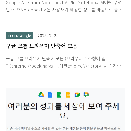
Google AI Gemini NotebookLM PlusNotebookLM이란 무엇
인가요?NotebookLM은 사용자가 제공한 정보를 바탕으로 중요
한 인사이트를 빠르고 쉽게 제공하는 AI 기반 리서치 어시스턴트
입니다. 소스를 업로드하면 NotebookLM이 정보를 요약하고 여
러 주제를 흥미롭게 연결해 줍니다. 갖고 있는 소스를 흥미로운
2025. 2. 2.
TECH/Google
오디오 토론으로 전환하여 이동하면서 듣고 학습하세
구글 크롬 브라우저 단축어 모음
요.NotebookLM Plus는 한층 강화된 기능이 제공되는 프리미엄
버전입니다. NotebookLM Plus를 사용해 노트북의 스타일 및
구글 크롬 브라우저 단축어 모음 (브라우저 주소창에 입
길이를 조정하고, 팀원들에게 공유할 수 있는 노트북을 만들고,
력)chrome://bookmarks 북마크chrome://history 방문 기록
사용 분석을 확인하세요. 또한 NotebookLM Plus 사용자에게는
chrome://version 버전 정보chrome://whats-new 크롬 브라
5배 더 많은 AI 음성 개요가 제공되며 만들 수..
우저 새로운 기능 chrome://flags 실험적인 기능
chrome://apps 설치된 웹 앱 보기chrome://extentions 설치
된 확장 프로그램chrome://extentions/shortcuts 확장 프로그
램 단축키 docs.new Google Docs 새 문서 작성sheet.new
Google Sheets 새 시트 작성slide.new Google Slides 새 슬
라이드 작성 유용한 크롬 브라우저 단축키 몇가지Ctrl + Shift +
T 닫은 탭 ..