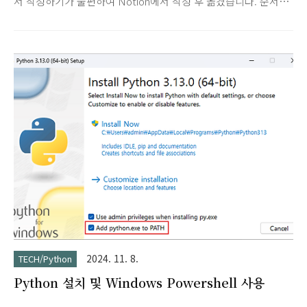
서 작성하기가 불편하여 Notion에서 작성 후 옮겼습니다. 순서
자료형숫자(Numbers)정수(Integers) : 소수점 x(무)실수
(Floating point numbers) : 소수점 o(유)복소수(Complex
numbers) : 허수는 끝에 ‘j’를 붙여 표현문자열(Strings)리스트
(Lists)튜플(Tuples)비순서 자료형Dictionary : 객체의 쌍(key &
value)Set : 객체의 집합 (집합 관련 데이터 처리)Bool : 참 또는
거짓
2024. 11. 8.
TECH/Python
Python 설치 및 Windows Powershell 사용