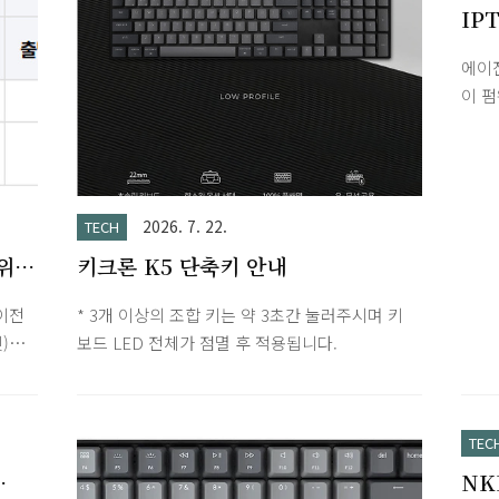
IP
Me
에이
이 
하는 
공유기
원 규격
트롤러
2026. 7. 22.
TECH
주요 
위
키크론 K5 단축키 안내
어텍 
환성i
이전
* 3개 이상의 조합 키는 약 3초간 눌러주시며 키
RT 
)에
보드 LED 전체가 점멸 후 적용됩니다.
권장컨
습니
기로
야 합
수 있
열차
인 공
TEC
 경우
NK
권에