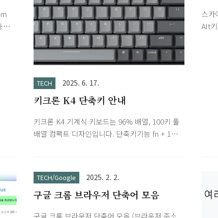
empaccount.com
 할
om
스카이
4-
충돌
Alt
 연
음을
윈도
구입
 주로
에서 
 시
록하기
드/U
환불
다. h
수 등
2025. 6. 17.
TECH
ogle
bo_
키크론 K4 단축키 안내
했는데
원 스
키크론 K4 기계식 키보드는 96% 배열, 100키 풀
계정
(OF
배열 컴팩트 디자인입니다. 단축키기능 fn + 1블
돌을
과정은
루투스 디바이스 1번설정fn + 2블루투스 디바이
 주소
랍니다
스 2번 설정fn + 3블루투스 디바이스 3번 설정fn
게
치 및
+ 1 (3초간 누름)블루투스 디바이스 1번으로 페어
 할
는지 
2025. 2. 2.
TECH/Google
링fn + 2 (3초간 누름)블루투스 디바이스 2번으로
구글 크롬 브라우저 단축어 모음
페어링fn + 3 (3초간 누름)블루투스 디바이스 3번
으로 페어링fn + LED 변경키LED 백라이트 켜고/
구글 크롬 브라우저 단축어 모음 (브라우저 주소