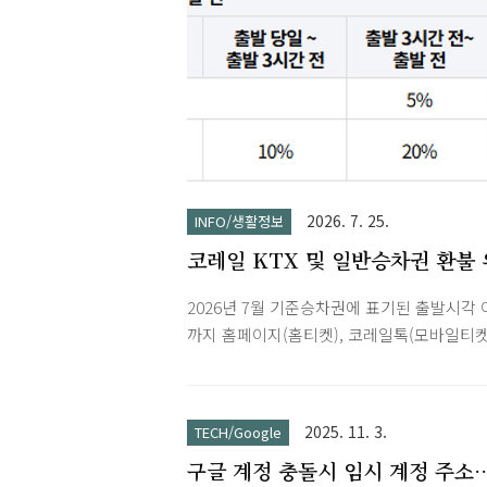
2026. 7. 25.
INFO/생활정보
코레일 KTX 및 일반승차권 환불 
약금 (취소수수료)
2026년 7월 기준승차권에 표기된 출발시각 
까지 홈페이지(홈티켓), 코레일톡(모바일티켓
서 승차권을 환불(취소·반환) 신청 할 수 있
다.출발시각 이후에는 역에서 환불 신청하셔
니다.코레일톡으로 구매한 승차권(KTX)은 
2025. 11. 3.
TECH/Google
출발 후 10분까지, 열차 내가 아님이 확인된
구글 계정 충돌시 임시 계정 주소
코레일톡에서 환불 접수가 가능합니다.승차