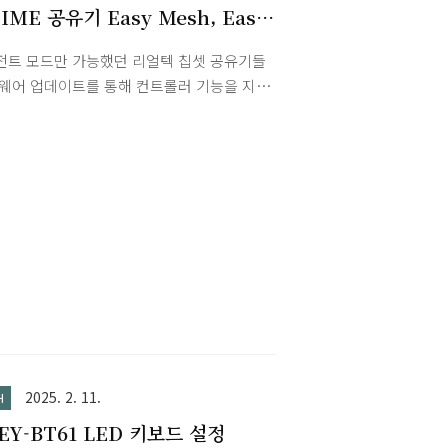
TIME 공유기 Easy Mesh, Easy
sh RT 모드 차이
전트 모드만 가능했던 리얼텍 칩셋 공유기들
펌웨어 업데이트를 통해 컨트롤러 기능을 지원
Easy Mesh RT 가 가능해졌습니다.아이피
 Easy Mesh, Easy Mesh RT 모드 차이지
Standard Easy MeshEasy Mesh RT컨
 지원지원 (기본)지원 (최신 펌웨어 필요)
모델A3004T, A8004T 등 T/M 시리즈 (미디
칩셋)A2004S, AX1500R 등 (리얼텍 칩셋)호
pTIME의 모든 이지메시 제품과 연결 가능
모드 사용 시 리얼텍 칩셋끼리만 Full Mesh
트롤러(Controller) 모드 지원: 메인 공유
 사용하여 다른 공유기(에이전트)를 관리할
습니다.에이전트(Agent) 모드 지원: 다른 메
유기에 연결된..
2025. 2. 11.
H
EY-BT61 LED 키보드 설정