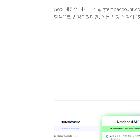
username%yourdomain@gt
표기된 도착역 도착시각 이후에는 환불 신청
GWS 계정의 아이디가 @gtempaccount.c
수 없습니다.ARS 반환은 자동응답시스템(154
형식으로 변경되었다면, 이는 해당 계정이 "
1188)을 통한 반환으로 철도고객센터 상담원
계정(Conflicting Account)"으로 처리되었
결을 통환 반환(전화반환신청)과 다릅니다. 
의미하며, 조치가 필요합니다.이러한 상황은
한 승차권을 환불 하고자 하는 경우 환불 신청
Google Workspace(GWS)에 도메인을 등
점에 따른 위약금이 발생합니다.일반승차권 
전에, 동일한 이메일 주소(예:
위약금 최저위약금은 400원입니다.태풍, 홍
user@yourdomain.com)로 이미 개인용 Go
천재지변으로 열차에 승차하지 못한 경우 -..
계정이 존재했기 때문에 발생합니다.
gtempaccount.com 계정이란?
@gtempaccount.com은 Google이 개인 
과 Google Workspace 관리 계정 간의 충
해결하기 위해 자동으로 생성하는 임시 계정
입니다.충돌 발생: GWS 관리자가 사용자에
user@yourdomain.com 주소를 할당하려고
때..