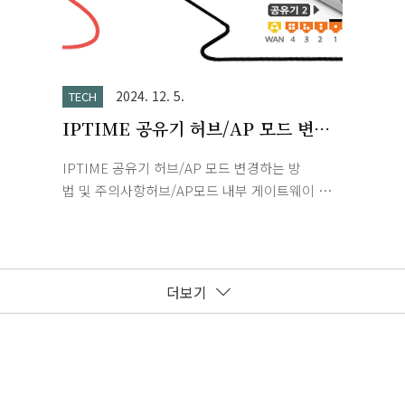
NAS
서 작
타일
드할 
을 약
(Num
있는
Esse
 후
(Flo
또한
차이점
행합
(Com
많은
2024. 12. 5.
TECH
. 로
현문자
IPTIME 공유기 허브/AP 모드 변경
min
서 자료
그인
val
하는 방법 및 주의사항
IPTIME 공유기 허브/AP 모드 변경하는 방
 제
리)B
법 및 주의사항허브/AP모드 내부 게이트웨이 설
만 있
정(체크)내부 IP 주소 변경 - 중복되지 않는 IP로
 이
변경DHCP 서버 동작 "중지"DHCP 서버충돌 발
이 있
견시 중단 옵션은 미설정(해제)WAN 포트가 아닌
선택하
LAN 포트에 연결https://iptime.com/iptime/?
더보기
page_id=67&uid=18119&mod=document EFM,
ipTIME 아이피타임이지메시, 이지메쉬, 메시와이
파이, 기가 와이파이, 유무선 및 무선 인터넷 공유
기, 와이파이 증폭기 및 확장기, 기업 및 가정용
나스, NAS STORAGE 등 제품소개와 펌웨어 다