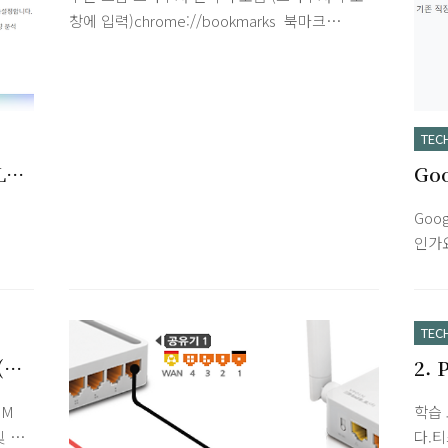
끄기fn + 우측 방향키 (RGB LED 모델에서만 작
창에 입력)chrome://bookmarks 북마크
동)LED 백라이트 이전 색상으로 변경fn + 좌측
chrome://history 방문 기록chrome://version
방향키 (RGB LED 모델에서만 작동)LED 백라이
버전 정보chrome://whats-new 크롬 브라우저
트 다음 색상으로 변경fn + F1 (Mac)F1fn + F2
새로운 기능 chrome://flags 실험적인 기능
(Mac)F2fn + F3 (Mac)F3fn + F4 (Mac)F4fn..
chrome://apps 설치된 웹 앱 보기
TEC
chrome://extentions 설치된 확장 프로그램
kLM
Goo
chrome://extentions/shortcuts 확장 프로그램
단축키 docs.new Google Docs 새 문서 작성
Sta
Goog
sheet.new Google Sheets 새 시트 작성
인가요?
slide.new Google Slides 새 슬라이드 작성 유
바탕으
는 무
용한 크롬 브라우저 단축키 몇가지Ctrl + Shift +
AI
제한은
T 닫은 탭 ..
드하
Goo
TEC
주제
천 개
(초
2.
 흥
리지
 듣
의 그
SM
학습
강화
원과 
및 네
다.티
Work