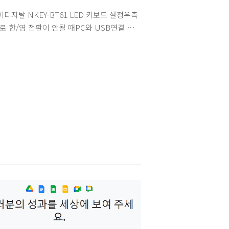
디지탈 NKEY-BT61 LED 키보드 설정우측
키로 한/영 전환이 안될 때PC와 USB연결 후
우에서 한영 전환이 안되는 경우에 아래 링크
프로그램을 다운로드 후 "101키 호환 키보
SB 키보드(종류1)"로 선택해주시기 바랍니
ttp://www.skyok.co.kr/bbs/board.php?
table=down_board&wr_id=143유선을 연결
 키보드가 인식하지 않습니다. - 하단의 전
위치를 ON 으로 변경하시기 바랍니다.
F나 BT모드에서도 케이블을 연결했을때 인식
 거칩니다.) - 유선 모드로 전환해보시기 바
. [FN+Tab] - 제어판/하드웨어 및 소리/ 장
 프린터 쪽에 "USB KEYBOARD"가 인식되
확인 바랍니다. "..