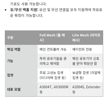
기로도 사용 가능합니다.
유/무선 백홀 지원:
유선 및 무선 연결을 모두 지원하여 자유로
운 확장이 가능합니다.
Full Mesh (풀 메
Lite Mesh (라이트
구분
시)
메시)
핵심 역할
메인 컨트롤러 가능
에이전트 전용
하위 공유기들을 관
메인 공유기의 신호
기능
리하고 제어함
를 받아 확장만 함
주로 고성능 칩셋
보급형 칩셋 (리얼텍
칩셋
(미디어텍 칩셋 등)
칩셋 등)
A3004T, AX3000M
A2004S, Extender
대표 모델
등
등