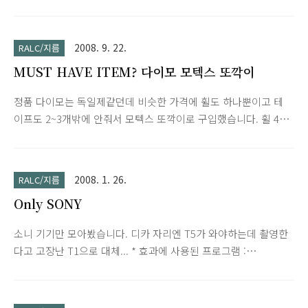
구입하였던 필기구입니다. 구입제품은 펜텔 그래프1000(Pentel
딱딱한 고무입니다.
GRAPH 1000, PG1005)과 유니 알파겔(uni α·gel, 1007GG) 그리
고 샤프심입니다. α·gel은 볼펜과 샤프가 합쳐진 제품찾다가
2008. 9. 22.
RALC/지름
Jetstream을 골랐는데 uni α·gel로 배송와서 그냥 사용중입니
MUST HAVE ITEM? 다이모 모텍스 또깍이
다. 엔화가 많이 올랐는데 가격은 예전과 비슷하네요. 참고로 uni
α·gel(1007GG) 1000엔, uni 샤프심은 200엔이라고 적혀있네요.
정품 다이모는 독일제같던데 비슷한 가격에 휠도 하나뿐이고 테
그래프1000의 정가는 잘모르겠네요. ^^; 자, 여러분도 제도 샤프
이프도 2~3개밖에 안줘서 모텍스 또깍이로 구입했습니다. 휠 4개
에 질리셨다면 지르세요;; 2009/04/18 - Pentel SMASH, Uni..
(영문 대/소문자, 한글, 이모티콘) 테이프는 무려 9개네요. ^^
2008. 1. 26.
RALC/지름
Only SONY
소니 기기만 모아봤습니다. 디카 자리엔 T5가 와야하는데 촬영한
다고 고장난 T1으로 대체... * 효과에 사용된 프로그램 :
PhotoScape (필터-윤곽선) Model. TH55 PRS-500 S705F T1
TG50 SJ20