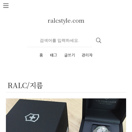
본문 바로가기
ralcstyle.com
홈
태그
글쓰기
관리자
RALC/지름