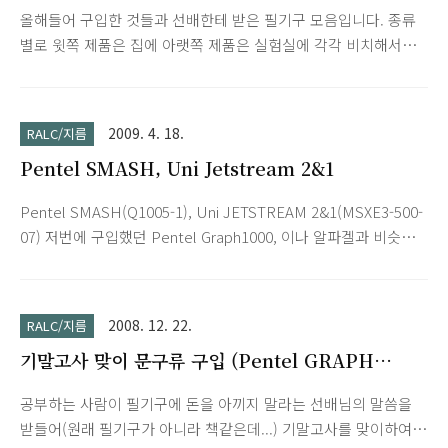
올해들어 구입한 것들과 선배한테 받은 필기구 모음입니다. 종류
별로 윗쪽 제품은 집에 아랫쪽 제품은 실험실에 각각 비치해서
사용중입니다. ■ 멀티펜(0.5mm 샤프, 검정색 볼펜, 빨간색 볼
펜) UNI α·gel(1007GG) Uni JETSTREAM 2&1(MSXE3-500-07)
■ 0.5mm 샤프 Pentel GRAPH 1000(PG1005) Pentel
2009. 4. 18.
RALC/지름
SMASH(Q1005-1) ■ 0.3mm 샤프 Pentel P203 - 0.3mm
Pentel SMASH, Uni Jetstream 2&1
ZEBRA DRAFIX DM3 - 0.3mm ■ 0.3mm 펜촉 조절 샤프
OHTO SUPER PROMECHA(PM-1503S/0.3) OHTO
Pentel SMASH(Q1005-1), Uni JETSTREAM 2&1(MSXE3-500-
PROMECHA 1000/0.3(OP-1003) 2008/12/22 - 기말고사 맞이
07) 저번에 구입했던 Pentel Graph1000, 이나 알파겔과 비슷한
문구류 구입 (Pentel GRAPH ..
종류로 집과 실험실에 따로 비치해두려고 구입했습니다.
2008/12/22 - 기말고사 맞이 문구류 구입 (Pentel GRAPH
1000, uni α·gel) 샤프는 그래프1000과 동급 제품인데 멀티펜(샤
2008. 12. 22.
RALC/지름
프+볼펜 2색)은 알파겔이 월등히 좋네요. 그렇다고 제트스트림이
기말고사 맞이 문구류 구입 (Pentel GRAPH
별로라는 건 아닙니다. (상대적으로) 저렴한 가격에 쓸만한 멀티
1000, uni α·gel)
펜인듯 합니다. 가격은 스매쉬는 그래프1000과 비슷하며 제트스
공부하는 사람이 필기구에 돈을 아끼지 말라는 선배님의 말씀을
트림은 알파겔의 절반정도네요. 스매쉬는 고무 돌기가 많아서 그
받들어(원래 필기구가 아니라 책같은데...) 기말고사를 맞이하여
래프 1000에 비해 미끄러짐이 적네요. 제트스트림은 그립부분이