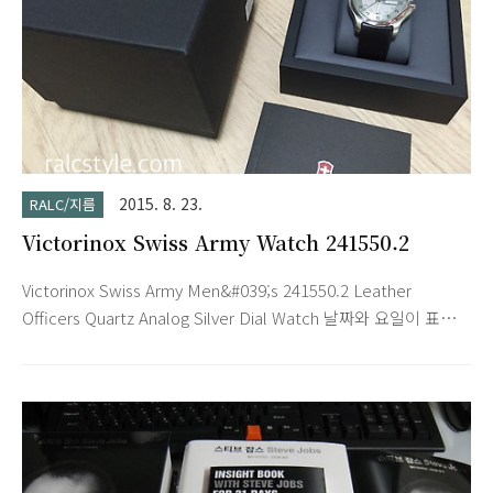
2015. 8. 23.
RALC/지름
Victorinox Swiss Army Watch 241550.2
Victorinox Swiss Army Men&#039;s 241550.2 Leather
Officers Quartz Analog Silver Dial Watch 날짜와 요일이 표시
가 되는 아날로그 시계의 필요성을 느껴서 최근에 직구한 빅토리
녹스 스위스아미 "오피서" 모델입니다. 깔끔한 디자인, 흠집에 강
한 사파이어 글래스를 갖춘 내구성 그리고 합리적인 가격까지 마
음에 듭니다. ​​​​ Timepiece style that commands respect: the
Officer’s collection from Victorinox Swiss Army. Stainless
steel case with black leather strap Fixed stainless steel