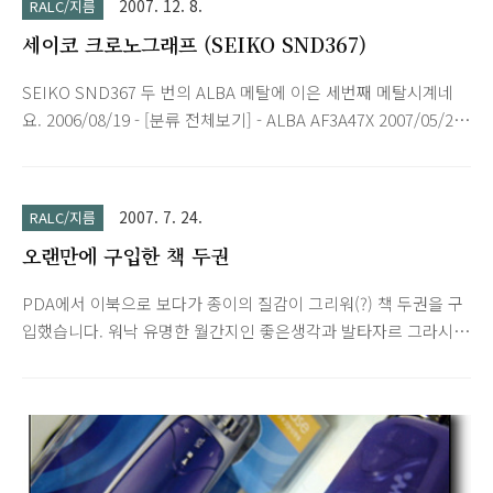
2007. 12. 8.
RALC/지름
세이코 크로노그래프 (SEIKO SND367)
SEIKO SND367 두 번의 ALBA 메탈에 이은 세번째 메탈시계네
요. 2006/08/19 - [분류 전체보기] - ALBA AF3A47X 2007/05/26
- [분류 전체보기] - SEIKO ALBA 크로노그래프
AF8E15X1/AF8E17X1 □ 소재 글라스 : 하드렉스 크리스탈 글라
스 벨트 / 케이스 : 스테인레스 스틸 □ 색상 문자판 : 블랙 케이스
2007. 7. 24.
RALC/지름
/ 벨트 : 실버 □ 사이즈 케이스 직경 : 약 38mm 케이스 두께 : 약
오랜만에 구입한 책 두권
10mm 중량 : 약 120g □ 사양 쿼츠 무브먼트(7T92), 크로노그래
프, 10기압 방수 (100m 방수), 인덱스 형광 □ 제품구성 시계 케
PDA에서 이북으로 보다가 종이의 질감이 그리워(?) 책 두권을 구
이스, 설명서, 보증서 ■ SND367J와 SND367P의 차이점은? 무
입했습니다. 워낙 유명한 월간지인 좋은생각과 발타자르 그라시
브먼트라던지 부속의 차이는 없습니다. 다만 조립의 차..
안의 행복한 내일을 위한 삶의 지혜 특히 아래 삶의 지혜는 제목,
출판사만 달리해서 여러번 나온 책인데 가장 최근에 옮겨진 출시
작이라서 이북으로 있지만 두고두고 보려고 선택했습니다. 사진
은 TJ37로 찍었습니다. 노이즈가 많이 보이네요.