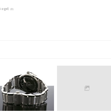
α·gel)
(0)