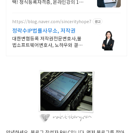
택! 정식등록자격증, 온라인강의 1급
+2급 동시취득, 취업정보 제공, 자체
스튜디오 촬영 영상제작!
https://blog.naver.com/sincerityhope7
광고
정락수IP법률사무소, 저작권
대한변협등록 저작권전문변호사,불
법소프트웨어변호사, 노하우와 결과
로 입증하는 실력
안녕하세요. 블로그 작성자 RALC입니다. 먼저 블로그를 찾아