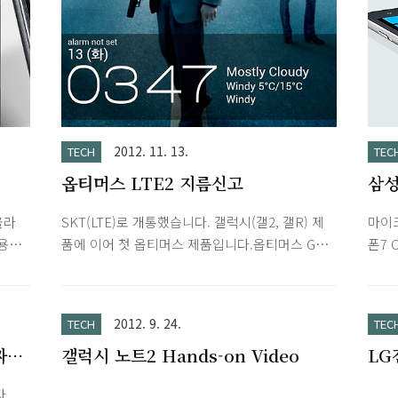
으로
you’re part of the action with the 1080 x
후 
감이
1920 full HD Reality Display. Super clear,
36시
시
super blackThe OptiContrast™ panel b..
다. 
.옵티
Wi-
을 두
(Zoo
다.
일 티
옵티머
2012. 11. 13.
TECH
TEC
옵티머스 LTE2 지름신고
삼성
올라
SKT(LTE)로 개통했습니다. 갤럭시(갤2, 갤R) 제
마이
용했
품에 이어 첫 옵티머스 제품입니다.옵티머스 G가
폰7 
아봤습
사고 싶었지만 아직 가격이 비싼듯해서 우선 옵티
적용된
매했
머스 LTE2로 입문했습니다.이전에 KT LTE를 사
간단
력부터
용했었는데 제가 사는 곳에서는 SKT LTE가 속도
HD S
2012. 9. 24.
TECH
TEC
장초기
가 많이 느리네요. *옵티머스 LTE2 스크린샷 찍는
Gla
짜리
갤럭시 노트2 Hands-on Video
LG
존의
법 : 볼륨 하단키와 전원버튼 동시에 누르시면 됩
1.5
vid
 모
니다. 첫 구매이니 장점 위주로 살펴보면 갤2랑
메모리
.