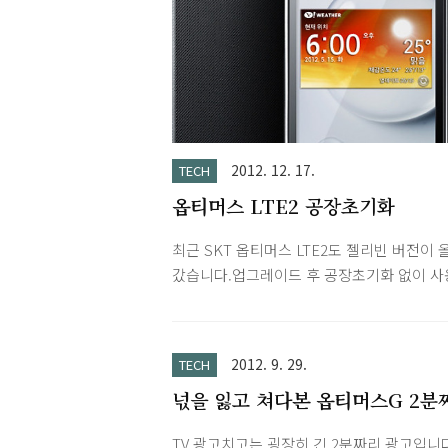
힘드네요.다만 옵티머스 LTE2 젤리빈 버전
사용하고 있어서 큰 감흥은 없었습니다. 색
정말 자연스럽습니다. 기존에 사용하던 갤럭
S2랑 비교해보면 차이가 확연히 드러납니다
머스 LTE2와는 큰 차이는 없지만 같은 사진
고 비교하면 확실히 차이를 느낄 수 있었습니
LG전자 옵티머스 G 젤리빈 업그레이드
2012. 12. 17.
TECH
http://www.lgmobile.co.kr 모델 : ..
옵티머스 LTE2 공장초기화
최근 SKT 옵티머스 LTE2도 젤리빈 버전이 
갔습니다.업그레이드 후 공장초기화 없이 사
는데 아무래도 한번은 해야할 것 같아서 찾
니다. 주의! 공장초기화는 휴대폰을 처음 구
을 당시의 상태로 초기화 됩니다. (계정 입
2012. 9. 29.
TECH
다시 해야합니다.)젤리빈 업그레이드 후 공
넋을 잃고 쳐다본 옵티머스G 2분
화는 OS 버전은 젤리빈으로 유지되지만 기
광고
개인 정보, 설정 그리고 내부 저장소 데이터는
TV 광고치고는 굉장히 긴 2분짜리 광고입니다