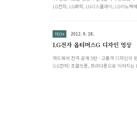
두 지워집니다. Tip. 젤리빈 업그레이드 -> 백
LG전자, LG화학, LG디스플레이, LG이노텍
> 공장초기화 -> 복원하시면 설정 등이 유
각각 30초씩하면 되겠네요. ^^;영상, 음악 모
다.내부 저장소 데이터는 LG PC Suite의 
지네요! 마치 예전 SK브로드밴드 런칭 광고
기능을 이용하여 컴퓨터로 옮겨 놓아야 합니
각납니다.2008/10/04 - SK Broadband
전화 ->다이얼에서 ##700629# 입력후 "휴
2012. 9. 18.
TECH
CF2008/10/11 - SK Broadband CF 극장
모든 데이터가 초기화됩니다."라는 초기화 
LG전자 옵티머스G 디자인 영상
아쉽게도 아직 LG전자 공식 옵티머스G 마
이 나타나면 확인 클릭 후..
사이트에 광고가 공개되진 않았네요.하지만 
하드웨어 전격 공개 5탄 - 고품격 디자인의 
분이 TV에 나오던 걸 녹화해서 직접 올리신 
(LG전자) 초콜릿폰, 프라다폰으로 이어지는 
어서 올려봅니다. 옵티머스G 2분 광고에 나
의 창조적 디자인 DNA 계승, Zerogap Touc
음악은 Gustaf Spetz라는 가수가 부른 You 
술로 완벽한 블랙의 일체감과 보석같은 후면
me라네요.광고와 잘 어울어지는 멋진 음악
로 디자인의 품격을 높인 LG전자 옵티머스G
다.
곧 공개됩니다.