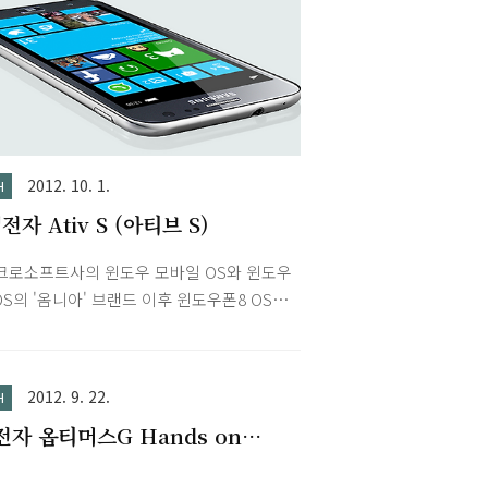
다시 측정한 내역입니다. 평소처럼 사용해서
간정도 사용 후 배터리 25% 남은 상태입니
이번에는 '화면' 포함입니다. 기타 사용 환경 -
Fi, 동기화 ON - 화면 밝기 20% - 위젯 사용
per, Smooth Calendar,스마트 월렛, 모바
월드, 메모, 달력, 메모리 정리, 구글 검색)
스 배터리 사용 내역은 설정 -..
2012. 10. 1.
H
전자 Ativ S (아티브 S)
크로소프트사의 윈도우 모바일 OS와 윈도우
OS의 '옴니아' 브랜드 이후 윈도우폰8 OS가
 '아티브' 브랜드로 나온 스마트폰입니다.
히 스펙을 살펴보면 디스플레이는 4.8인치
uper AMOLED (with Corning Gorilla
2012. 9. 22.
H
ss2), 해상도는 1280x720입니다. CPU는
전자 옵티머스G Hands on
GHz 듀얼코어 그리고 램은 1GB입니다. 저장
eo
는 16기가와 32기가입니다. 카메라는 전면