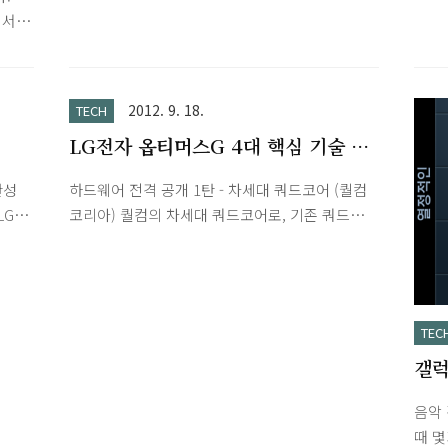
업 -
비교해보면 갤2보다 와이파이 속도 더 잘나오네
190
에서
지됩니
요.화면도 크고 아몰레드 번인 걱정(번인으로
라서 
두 멋
동기화
A/S 한번 받았었습니다.)없다는게 특히 좋네요.갤
대됩
가 생
다.
2랑 비슷하게 세팅해서 사용하는데 램이 2기가라
대폰의
서 500MB정도 더 여유가 있습니다.Q보이스랑
2012. 9. 18.
TECH
용 버전
안내창
On-Screen Phone 기능(폰 화면을 컴퓨터에서
LG전자 옵티머스G 4대 핵심 기술 공
이크로
보면서 작동 가능)은 ..
개
어느
완성
하드웨어 전격 공개 1탄 - 차세대 쿼드코어 (퀄컴
게 있
LG만
코리아) 퀄컴의 차세대 쿼드코어로, 기존 쿼드코
왔던
h 기
어 대비 CPU 성능이 40% 이상 향상되고, 기존
and
 재질
GPU보다 3배 이상 강화된 그래픽 성능의, 최적
입니
가
의 전력 효율을 가진, 스냅드래곤 S4 Pro를 최초
로 탑재한 LG전자 최강 LTE폰이 곧 공개됩니다.
TEC
하드웨어 전격 공개 2탄 - True HD IPS Plus 디
갤럭
스플레이 (LG디스플레이) LGD의 차세대 디스플
레이로, 세계 최초 '커버 유리 완전 일체형 터치
샷
음악
(Zerogap Touch)' 적용 기존 대비 디스플레이 두
때 
께를 약 30% 줄여, 손에 달라붙는 터치감과 디자