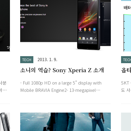
2013. 1. 9.
TECH
TEC
소니의 역습? Sony Xperia Z 소개
옵티
사분
- Full 1080p HD on a large 5” display with
SKT
아침
Mobile BRAVIA Engine2- 13-megapixel
도 사
품 범
Camera with Exmor RS for mobile- Exmor
면'에
토끼
RS for mobile with HDR video- 1.5 GHz
로 
 필름
Snapdragon S4 Pro (quad-core processor)-
가면서
되어서
Water and dust resistant - IP55/57 Full
니다.
비교는
1080p HD on a large 5" displayFeel like
같습니