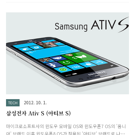
사용했었는데 제가 사는 곳에서는 SKT LTE가 속도가 많이 느리
네요. *옵티머스 LTE2 스크린샷 찍는법 : 볼륨 하단키와 전원버튼
동시에 누르시면 됩니다. 첫 구매이니 장점 위주로 살펴보면 갤2
랑 비교해보면 갤2보다 와이파이 속도 더 잘나오네요.화면도 크
고 아몰레드 번인 걱정(번인으로 A/S 한번 받았었습니다.)없다는
게 특히 좋네요.갤2랑 비슷하게 세팅해서 사용하는데 램이 2기가
라서 500MB정도 더 여유가 있습니다.Q보이스랑 On-Screen
Phone 기능(폰 화면을 컴퓨터에서 보면서 작동 가능)은 ..
2012. 10. 1.
TECH
삼성전자 Ativ S (아티브 S)
마이크로소프트사의 윈도우 모바일 OS와 윈도우폰7 OS의 '옴니
아' 브랜드 이후 윈도우폰8 OS가 적용된 '아티브' 브랜드로 나온