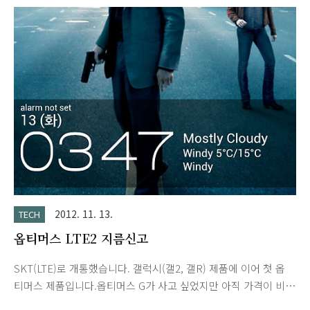
다.)젤리빈 업그레이드 후 공장초기화는 OS 버전은 젤리빈으로
유지되지만 기존의 개인 정보, 설정 그리고 내부 저장소 데이터
는 모두 지워집니다. Tip. 젤리빈 업그레이드 -> 백업 -> 공장초기
화 -> 복원하시면 설정 등이 유지됩니다.내부 저장소 데이터는
LG PC Suite의 동기화 기능을 이용하여 컴퓨터로 옮겨 놓아야
합니다. 전화 ->다이얼에서 ##700629# 입력후 "휴대폰의 모든 데
이터가 초기화됩니다."라는 초기화 안내창이 나타나면 확인 클릭
후..
2012. 11. 13.
TECH
옵티머스 LTE2 지름신고
SKT(LTE)로 개통했습니다. 갤럭시(갤2, 갤R) 제품에 이어 첫 옵
티머스 제품입니다.옵티머스 G가 사고 싶었지만 아직 가격이 비
싼듯해서 우선 옵티머스 LTE2로 입문했습니다.이전에 KT LTE를