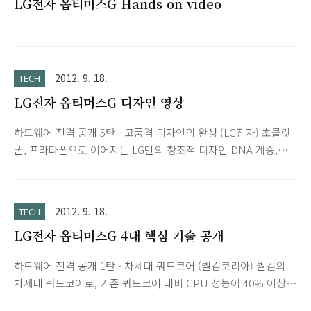
LG전자 옵티머스G Hands on video
2012. 9. 18.
TECH
LG전자 옵티머스G 디자인 영상
하드웨어 전격 공개 5탄 - 고품격 디자인의 완성 (LG전자) 초콜릿
폰, 프라다폰으로 이어지는 LG만의 창조적 디자인 DNA 계승,
Zerogap Touch 기술로 완벽한 블랙의 일체감과 보석같은 후면
재질로 디자인의 품격을 높인 LG전자 옵티머스G가 곧 공개됩니
다.
2012. 9. 18.
TECH
LG전자 옵티머스G 4대 핵심 기술 공개
하드웨어 전격 공개 1탄 - 차세대 쿼드코어 (퀄컴코리아) 퀄컴의
차세대 쿼드코어로, 기존 쿼드코어 대비 CPU 성능이 40% 이상
향상되고, 기존 GPU보다 3배 이상 강화된 그래픽 성능의, 최적