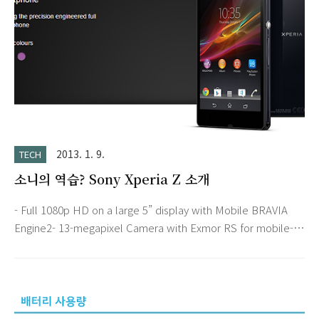
히 드러납니다.옵티머스 LTE2와는 큰 차이는 없지만 같은 사진을
두고 비교하면 확실히 차이를 느낄 수 있었습니다. LG전자 옵티
머스 G 젤리빈 업그레이드http://www.lgmobile.co.kr 모델 : ..
2013. 1. 9.
TECH
소니의 역습? Sony Xperia Z 소개
- Full 1080p HD on a large 5” display with Mobile BRAVIA
Engine2- 13-megapixel Camera with Exmor RS for mobile-
Exmor RS for mobile with HDR video- 1.5 GHz Snapdragon
S4 Pro (quad-core processor)- Water and dust resistant -
IP55/57 Full 1080p HD on a large 5" displayFeel like you’re
part of the action with the 1080 x 1920 full HD Reality
Display. Super clear, super blackThe OptiContrast™ panel