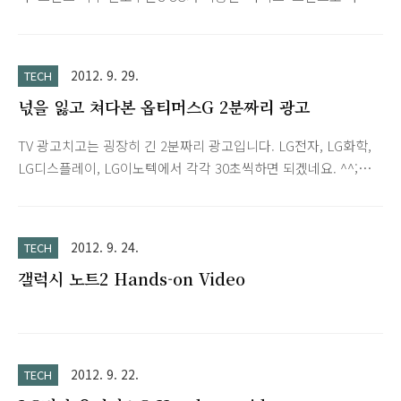
스마트폰입니다. 간단히 스펙을 살펴보면 디스플레이는 4.8인치
HD Super AMOLED (with Corning Gorilla Glass2), 해상도는
1280x720입니다. CPU는 1.5GHz 듀얼코어 그리고 램은 1GB입
2012. 9. 29.
TECH
니다. 저장메모리는 16기가와 32기가입니다. 카메라는 전면 190
넋을 잃고 쳐다본 옵티머스G 2분짜리 광고
만 화소, 후면 800만 화소입니다. Zune 유저라서 그런지 꼭 써보
고 싶은 운영체제입니다. 기대됩니다.
TV 광고치고는 굉장히 긴 2분짜리 광고입니다. LG전자, LG화학,
LG디스플레이, LG이노텍에서 각각 30초씩하면 되겠네요. ^^;영
상, 음악 모두 멋지네요! 마치 예전 SK브로드밴드 런칭 광고가 생
각납니다.2008/10/04 - SK Broadband CF2008/10/11 - SK
Broadband CF 극장용 버전 아쉽게도 아직 LG전자 공식 옵티머
2012. 9. 24.
TECH
스G 마이크로 사이트에 광고가 공개되진 않았네요.하지만 어느
갤럭시 노트2 Hands-on Video
분이 TV에 나오던 걸 녹화해서 직접 올리신 게 있어서 올려봅니
다. 옵티머스G 2분 광고에 나왔던 음악은 Gustaf Spetz라는 가
수가 부른 You and me라네요.광고와 잘 어울어지는 멋진 음악입
니다.
2012. 9. 22.
TECH