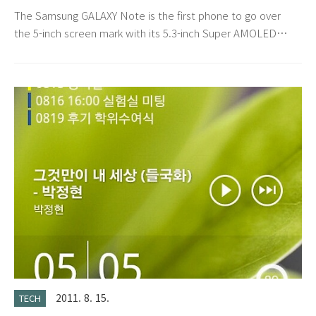
Official Info Clip)
The Samsung GALAXY Note is the first phone to go over
the 5-inch screen mark with its 5.3-inch Super AMOLED
screen with a resolution of the whopping 800 x 1280 pixels
(WXGA), resulting in pixel density of 285ppi. It also stands
out with its built in stylus and apps supporting pen input.
Under the hood, a Samsung 1.4GHz dual-core chip powers
Android 2.3 Gingerbread skinned with TouchWiz. The Gala..
2011. 8. 15.
TECH