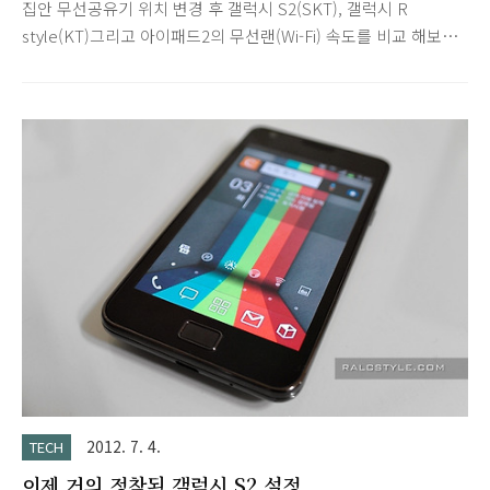
집안 무선공유기 위치 변경 후 갤럭시 S2(SKT), 갤럭시 R
style(KT)그리고 아이패드2의 무선랜(Wi-Fi) 속도를 비교 해보았
습니다. 공유기 모델 및 세부 설정 사항 : IPTIME
N104M(Firmware Ver. 8.14) - CH5, WPA2PSK, AES인터넷 서
비스 : SK브로드밴드 광랜(케이블) - SKT TB끼리 온가족 무료 상
품측정 프로그램 : 벤치비 갤럭시 S2(SKT) 갤럭시 R style(KT)
아이패드2 갤럭시 R과 아이패드2는 핑 값에서 약간의 차이가 났
지만 대체로 비슷한 결과를 보였습니다.갤럭시 S2는 속도, 핑 값
모두 뒤쳐짐을 알 수 있습니다. 갤럭시 R KT LTE속도도 측정해
보았습니다. 지역차가 크기 때문에 참고용으로 올립니다.시각 옆
에 L이라고 표현된 것이..
2012. 7. 4.
TECH
이제 거의 정착된 갤럭시 S2 설정