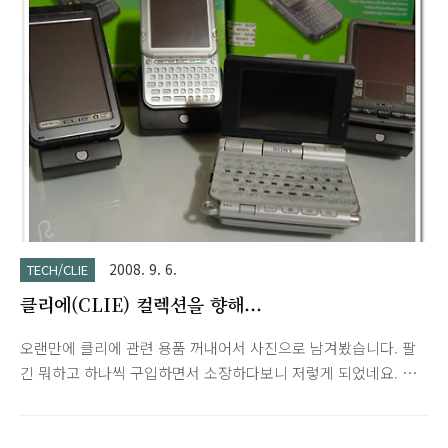
[Install] ZDic.prc main application file (three translations:
en, zhCN and zhTW) ZDic_DA.prc DA Support of ZDic
[optional] SysZLibA..
2008. 9. 6.
TECH/CLIE
클리에(CLIE) 컬렉션을 향해...
오랜만에 클리에 관련 용품 꺼내어서 사진으로 남겨봤습니다. 팔
긴 뭐하고 하나씩 구입하면서 소장하다보니 저렇게 되었네요. 위
네 모델(TH55, TG50, SJ20, UX50)은 사용해왔던 NX80, UX50,
T415, T650C, T665, TH55, NX73, TJ37, SJ20, TG50에서 개인
적으로 높이 평가하는 모델들로 제 손에 살아남은 기기들입니다.