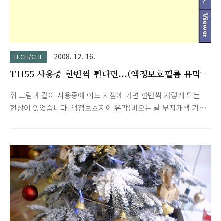
2008. 12. 16.
TECH/CLIE
TH55 사용중 한번씩 튄다면...(액정보호필름 유막현
상)
위 그림과 같이 사용중에 어느 지점에 가면 한번씩 저렇게 튀는
현상이 있었습니다. 액정보호지에 유막(비오는 날 무지개색 기름
막같은 형태)도 보여서 액정보호지 교체 시기가 왔구나 생각하다
가 KPUG회원분들께 문의결과 더 자세한 답을 얻을 수 있었습니
다. 자세한 내용은 아래 링크를 참조하세요.
http://www.kpug.net/zboard/view.php?id=qa&no=52966 더
정확한 테스트를 위해 아래와 같이 촘촘히 점을 찍어보왔더니...
예상대로 액정보호지 유막 근처에서 그림과 같이 튀는 현상이 발
견되었습니다. 액정보호지를 살짝 벗겨보니 액정 접착부가 액정
에 붙어있고 외부 필름부가 따로 떨어지더군요. 액정보호지를 오
래 사용하다보니 접착부가 액정에 붙어 외부 필름부와 분리되었