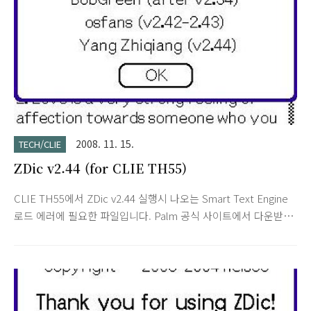
말이 있듯이 일찍 일어난 보람이 있었습니다.
2008. 11. 15.
TECH/CLIE
ZDic v2.44 (for CLIE TH55)
CLIE TH55에서 ZDic v2.44 실행시 나오는 Smart Text Engine
로드 에러에 필요한 파일입니다. Palm 공식 사이트에서 다운받
은 거라서 라이센스 문제는 없을 듯 합니다(?) 2008/11/14 - ZDic
v2.42 (for PalmOS) 업데이트! 2.42 설치후 아래 3가지 파일을
덮어쓰는 방식으로 설치했습니다. zDic2.44en.prc ZDicLib.prc
SmartTextEngine_Device.prc *** SmartTextEngine Patch
*** What does it fix? => A bug was introduced during