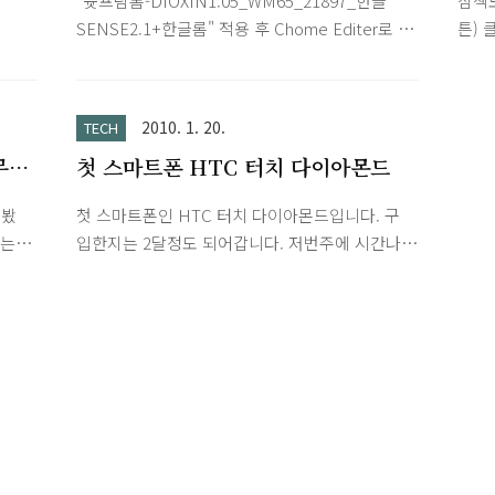
"슛프림롬-DIOXIN1.05_WM65_21897_한글
삼색모
법
SENSE2.1+한글롬" 적용 후 Chome Editer로 날
튼) 
씨 추가하고 Wi-Fi Toggle하는 패널 하나 생성했
있기.
습니다.
홀 한
와 
2010. 1. 20.
TECH
스 뽑
무주
첫 스마트폰 HTC 터치 다이아몬드
릭 후
있기
어봤
첫 스마트폰인 HTC 터치 다이아몬드입니다. 구
에 R
었는데
입한지는 2달정도 되어갑니다. 저번주에 시간나
볼륨 
서 세팅끝내고 이제 좀 볼만해졌네요. 우선 여너
니님 Pure ROM으로 롬업 후 S2U2로 iPhone
슬라이드 락 흉내내고 내부 UI도 iPhone Today
와 HS++ 조합으로 바꿨습니다. 깔끔한게 보기좋
네요. 전화나 문자 관련 어플은 Resco Contact
Manager로 사용중입니다. 첫 스마트폰이라서 그
런지 어플 세팅, 롬업, ActiveSync(에러가 잦음)
하는데 다소 헤맸습니다. p.s. 이 모델은 뒷판(다
이아몬드 커팅처럼 여러각으로 되어있음)이 특징