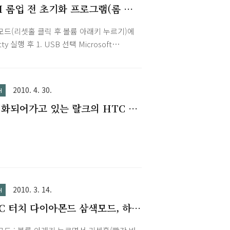
 롬업 전 초기화 프로그램(롬 포
mtty v1.42
B4C4B8DE671F3B5.wav
모드(리셋홀 클릭 후 볼륨 아래키 누르기)에
44C4B8DE363A316.wav
ty 실행 후 1. USB 선택 Microsoft
iveSync에서 "파일->연결설정 -> USB 연결
 해제 USB없이 COM1, COM2만 나오는 경
설정->USB-PC 연결에서 ActiveSync 빠른
2010. 4. 30.
H
동기화 사용" 2. Enter -> "CMD>" 3. set
화되어가고 있는 랄크의 HTC 다
 4. task 29 5. task 8 -> reboot 6. 삼색모드
아몬드폰
롬 업
2010. 3. 14.
H
C 터치 다이아몬드 삼색모드, 하
셋, 컴퓨터 연결없이 롬업하는 방