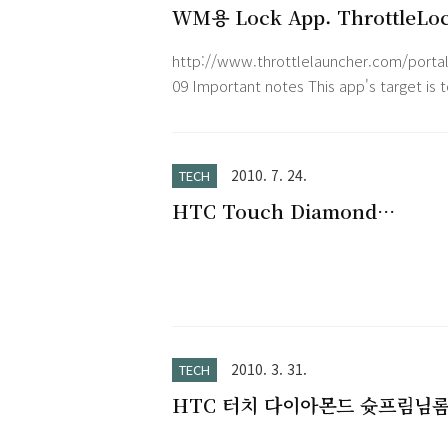
WM용 Lock App. ThrottleLo
0.9.1
http://www.throttlelauncher.com/portal
09 Important notes This app's target is 
provide a cool way to lock the device al
with some security. For that purpose th
device CANNOT be unlocked without th
2010. 7. 24.
TECH
correct code. It's really important to
HTC Touch Diamond
remember the pattern you entered at it'
screenshot
startup. I recomend performin a backup
before installing this app. This app is..
2010. 3. 31.
TECH
HTC 터치 다이아몬드 슛프림님롬
업 후(2)