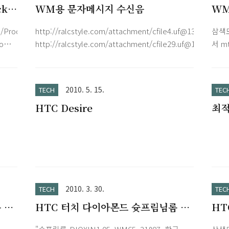
ck
WM용 문자메시지 수신음
WM
멧) 
/Products/ThrottleLock/throttlelock-
http://ralcstyle.com/attachment/cfile4.uf@1316290
삼색
to
http://ralcstyle.com/attachment/cfile29.uf@19153E0
서 mt
ong
Act
e
허용"
e
우 "
2010. 5. 15.
TECH
TEC
데이터 
HTC Desire
최적
s
14 0
이
에서 
2010. 3. 30.
TECH
TEC
 롬
HTC 터치 다이아몬드 슛프림님롬 롬
HT
업 후
드리