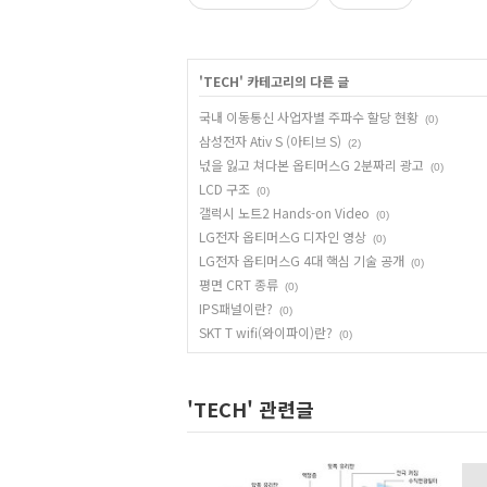
'
TECH
' 카테고리의 다른 글
국내 이동통신 사업자별 주파수 할당 현황
(0)
삼성전자 Ativ S (아티브 S)
(2)
넋을 잃고 쳐다본 옵티머스G 2분짜리 광고
(0)
LCD 구조
(0)
갤럭시 노트2 Hands-on Video
(0)
LG전자 옵티머스G 디자인 영상
(0)
LG전자 옵티머스G 4대 핵심 기술 공개
(0)
평면 CRT 종류
(0)
IPS패널이란?
(0)
SKT T wifi(와이파이)란?
(0)
'TECH' 관련글