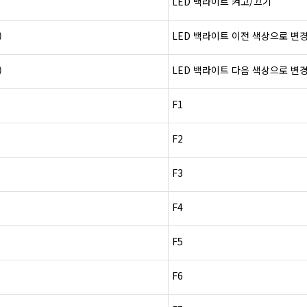
LED
백라이트
켜고
/
끄기
)
LED
백라이트
이전
색상으로
변
)
LED
백라이트
다음
색상으로
변
F1
F2
F3
F4
F5
F6