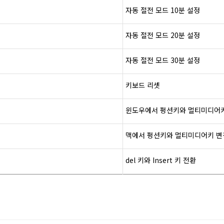
자동
절전
모드
10
분
설정
자동
절전
모드
20
분
설정
자동
절전
모드
30
분
설정
키보드
리셋
윈도우에서
펑션키와
멀티미디어
맥에서
펑션키와
멀티미디어
키
변
del 키와 Insert 키 전환