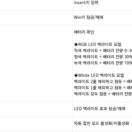
Insert
키
입력
Win
키
잠금
/
해제
배터리
확인
◈
RGB LED
백라이트
모델
적색
백라이트
=
배터리
잔량
0~
청색
백라이트
=
배터리
잔량
30
녹색
백라이트
=
배터리
잔량
70
◈
White LED
백라이트
모델
백라이트
2
줄
제외하고
점등
=
배
백라이트
1
줄
제외하고
점등
=
배
백라이트
모두
점등
=
배터리
잔량
LED
백라이트
효과
잠금
/
해제
자동
절전
모드
활성화
/
비활성화