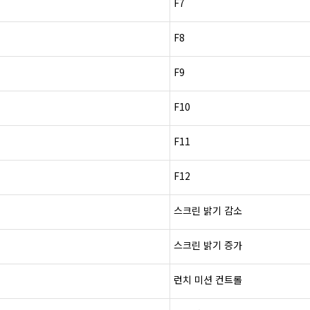
F7
F8
F9
F10
F11
F12
스크린
밝기
감소
스크린
밝기
증가
런치
미션
컨트롤