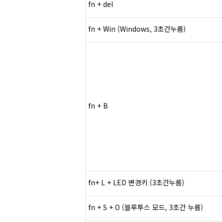
fn + del
fn + Win (Windows
, 3
초간
누름
)
fn + B
fn+ L + LED
변경키
(3
초간
누름
)
fn + S + O (블루투스 모드, 3초간 누름)