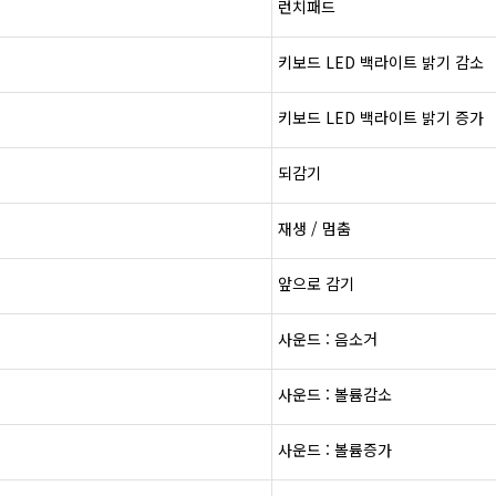
런치패드
키보드
LED
백라이트
밝기
감소
키보드
LED
백라이트
밝기
증가
되감기
재생
/
멈춤
앞으로
감기
사운드
:
음소거
사운드
:
볼륨
감소
사운드
:
볼륨
증가