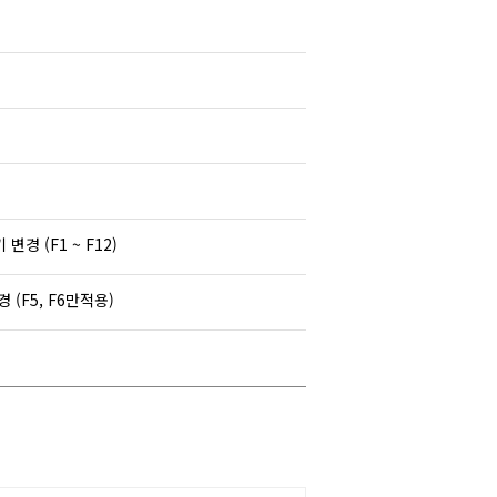
키
변경
(F1 ~ F12)
경
(F5, F6
만
적용
)