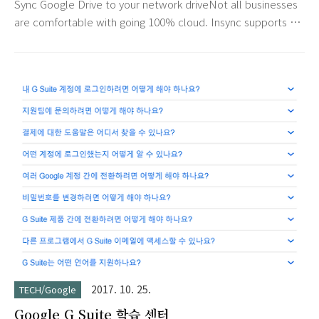
Sync Google Drive to your network driveNot all businesses
관리 콘솔에 가시면 아래와 같은 안내가 나타납니다. Personal
are comfortable with going 100% cloud. Insync supports a
use: stay on no-cost Legacy G Suite 옵션을..
hybrid approach where you can utilize your Windows
Server and Google Drive. Preserve your directory
hierarchyYou've spent weeks and months organizing your
system. Naturally, you want it preserved. Insync allows
you to connect to Google Drive without sacrificing your
directory integr..
2017. 10. 25.
TECH/Google
Google G Suite 학습 센터