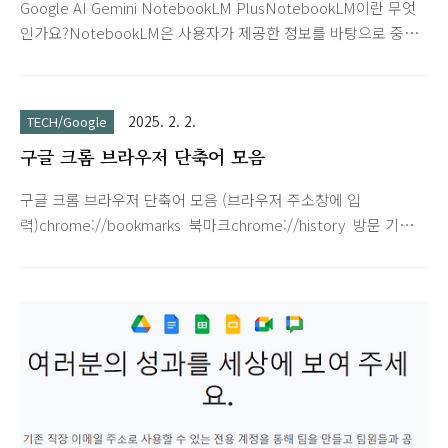
Google AI Gemini NotebookLM PlusNotebookLM이란 무엇
인가요?NotebookLM은 사용자가 제공한 정보를 바탕으로 중요
한 인사이트를 빠르고 쉽게 제공하는 AI 기반 리서치 어시스턴트
입니다. 소스를 업로드하면 NotebookLM이 정보를 요약하고 여
러 주제를 흥미롭게 연결해 줍니다. 갖고 있는 소스를 흥미로운
2025. 2. 2.
TECH/Google
오디오 토론으로 전환하여 이동하면서 듣고 학습하세
구글 크롬 브라우저 단축어 모음
요.NotebookLM Plus는 한층 강화된 기능이 제공되는 프리미엄
버전입니다. NotebookLM Plus를 사용해 노트북의 스타일 및
구글 크롬 브라우저 단축어 모음 (브라우저 주소창에 입
길이를 조정하고, 팀원들에게 공유할 수 있는 노트북을 만들고,
력)chrome://bookmarks 북마크chrome://history 방문 기록
사용 분석을 확인하세요. 또한 NotebookLM Plus 사용자에게는
chrome://version 버전 정보chrome://whats-new 크롬 브라
5배 더 많은 AI 음성 개요가 제공되며 만들 수..
우저 새로운 기능 chrome://flags 실험적인 기능
chrome://apps 설치된 웹 앱 보기chrome://extentions 설치
된 확장 프로그램chrome://extentions/shortcuts 확장 프로그
램 단축키 docs.new Google Docs 새 문서 작성sheet.new
Google Sheets 새 시트 작성slide.new Google Slides 새 슬
라이드 작성 유용한 크롬 브라우저 단축키 몇가지Ctrl + Shift +
T 닫은 탭 ..