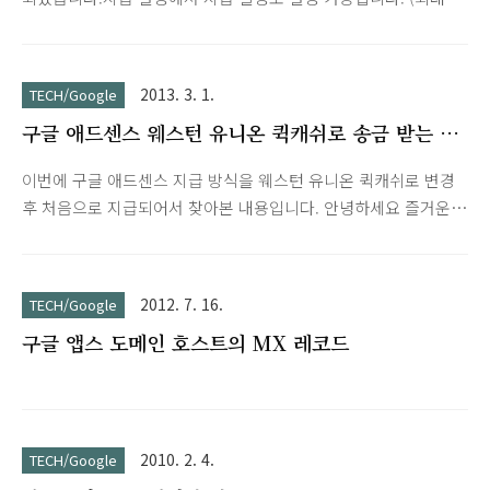
의 기능기본 서비스 및 기능메시지: Gmail, 캘린더, 주소록저장용
년까지 보류) '새 결제 방법 추가' -> '은행 계좌로 송
량 및 공동작업: 드라이브, 문서, ..
금'https://support.google.com/adsense/answer/3372975?
hl=ko 은행명 / 영문 은행명 / SWIFT 은행 식별 코드 국민은행 /
2013. 3. 1.
TECH/Google
KOOK MIN BANK / CZNBKRSE기업은행 / INDUSTRIAL
구글 애드센스 웨스턴 유니온 퀵캐쉬로 송금 받는 방
BANK OF KOREA / IBKOKRSE농협 / NATIONAL
법과 주의할점
AGRICULTURAL COOPERATIVE FEDERATION /
이번에 구글 애드센스 지급 방식을 웨스턴 유니온 퀵캐쉬로 변경
NACFKRSEXXX스탠다드 차타드(SC)은행 / STANDARD
후 처음으로 지급되어서 찾아본 내용입니다. 안녕하세요 즐거운
CHARTERED FIRST BANK KOREA / SCBLKRSE신한은행 /
하루 입니다애드센스 포럼 방문하시는 애드센스 게시자 분 중 웨
S..
스턴 유니온 퀵 캐시 송금을 처음 받아 보시는 게시자 분을 위해
서 짧게 정리해서 게시합니다. 웨스턴 유니온 퀵캐쉬로으로 송금
2012. 7. 16.
TECH/Google
을 받기 위해서는 먼저 지급 방식에서 Western Union Quick
구글 앱스 도메인 호스트의 MX 레코드
Cash 설정이 되어 있어야 합니다 지급 완료가 되면1. 국가 발행
신분증(여권, 운전면허증, 주민등록증 등) 2. MTCN 번호 (10자
리): 숫자로 되어 있음 3. 금액 : 4. 발송자 정보 : Google Inc메모
지에 적거나 또는 프린터해서기업은행으로 방문 후 웨스턴유니
온 퀵 캐쉬로 송금받으로 왔습니다 라고 문의하시면 해당 ..
2010. 2. 4.
TECH/Google