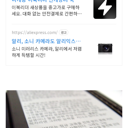
최대 브랜드 중고거래
이북리더 새상품을 중고가로 구매하
세요. 대화 없는 안전결제로 간편하
게! 전국 각지에서 올라오는 전국구
최다 상품 매일 10만 개 이상의 신규
상품 업로드
https://aliexpress.com/
광고
알리, 소니 카메라도 알리익스프
레스
소니 미러리스 카메라, 알리에서 저렴
하게 득템할 시간!