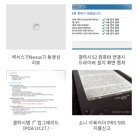
넥서스7(Nexus7) 동영상
갤럭시S2 컴퓨터 연결시
리뷰
드라이버 설치 화면 캡쳐
갤럭시탭 7" 업그레이드
소니 이북리더 PRS-505
(PDA:UC27 /
지름신고
PHONE:EL20)