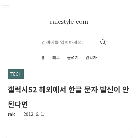
본문 바로가기
ralcstyle.com
홈
태그
글쓰기
관리자
TECH
갤럭시S2 해외에서 한글 문자 발신이 안
된다면
ralc
2012. 6. 1.