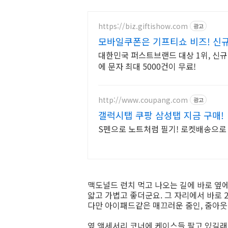
https://biz.giftishow.com
광고
모바일쿠폰은 기프티쇼 비즈! 신규
대한민국 퍼스트브랜드 대상 1위, 신규
에 문자 최대 5000건이 무료!
http://www.coupang.com
광고
갤럭시탭 쿠팡 삼성탭 지금 구매!
S펜으로 노트처럼 필기! 로켓배송으로 
맥도널드 런치 먹고 나오는 길에 바로 옆에
얇고 가볍고 좋더군요. 그 자리에서 바로 
다만 아이패드같은 매끄러운 줌인, 줌아
옆 액세서리 코너에 케이스들 팔고 있길래