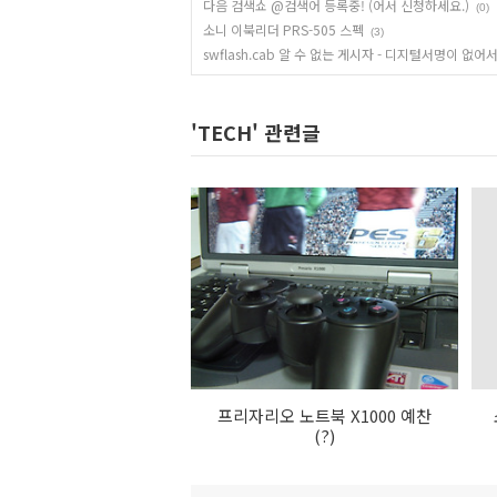
다음 검색쇼 @검색어 등록중! (어서 신청하세요.)
(0)
소니 이북리더 PRS-505 스펙
(3)
swflash.cab 알 수 없는 게시자 - 디지털서명이 없어서
'TECH' 관련글
프리자리오 노트북 X1000 예찬
(?)