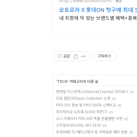
http://www.lotteon.com/
광고
모토로라 X 롯데ON 첫구매 최대 
내 취향에 딱 맞는 브랜드별 혜택+중복
공감
구독하기
'
TECH
' 카테고리의 다른 글
한메일 익스프레스(Hanmail Express) 미리보기
(0)
다음 캘린더(Daum Calendar) 소개
(1)
PRS-505 정보 및 PRS-500과 스펙비교
(0)
프리자리오 노트북 X1000 예찬(?)
(2)
소니 이북리더 PRS-500 벽돌 만들뻔한 사연
(0)
고이접어 KV2300, SKY S150
(0)
위성DMB TU 해지신청서 및 이메일로 해지 방법
(0)