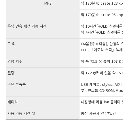
MP3
약 130분 (bit rate 128 kbps)
약 170분 (bit rate 96 kbps)
음악 연속 재생 가능 시간
약 10시간(HOLD 스윗치를 
약 4시간(HOLD 스윗치를 오
그 외
FM음원(16 화음), 단청의 스피
LED, 「메모리 스틱」액세스 L
외형 치수
약 폭 72.5 × 높이 107.8 ×
질량
약 172 g(커버 없음 약 152 g)
주된 부속품
USB 케이블, stylus, AC
부), 인스톨 CD-ROM, 핸드 s
배터리
내장형태 리튬 ion 폴리마 충
사용 가능 시간
*5
통상 사용시 약 17일간