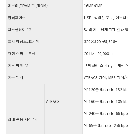
메모리(DRAM
*1
/ROM)
16MB/8MB
인터페이스
USB, 적외선 포토, 메모리 스
디스플레이
*2
백 라이트 탑재 TFT 칼라 액
표시 해상도/표시색
320×320 /65,536색
재생 주파수 특성
20 Hz∼20,000Hz
기록 매체
*3
「메모리 스틱」, 「매직 게이
기록 방식
ATRAC3 방식, MP3 방식/44.1
약 120분 (bit rate 132 kbps)
ATRAC3
약 160분 (bit rate 105 kbps)
약 240분 (bit rate 66 kpbs)
최대 녹음 시간
*4
약 65분 (bit rate 256 kpbs)