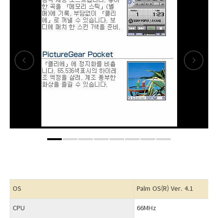
OS
Palm OS(R) Ver. 4.1
CPU
66MHz