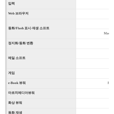
입력
Web 브라우저
N
동화/Flash 표시·재생 소프트
Macrom
정지화/동화 변환
메일 소프트
게임
e-Book 뷰워
Po
마르치메디아뷰워
화상 뷰워
동화 재생