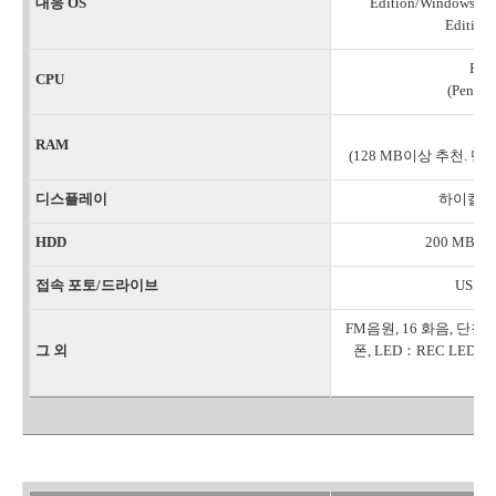
대응 OS
Edition/Windows(R)
Edition
Pen
CPU
(Penti
RAM
(128 MB이상 추천. 단 
디스플레이
하이칼라-
HDD
200 MB이
접속 포토/드라이브
USB 
FM음원, 16 화음, 단
그 외
폰, LED：REC LED,
LE