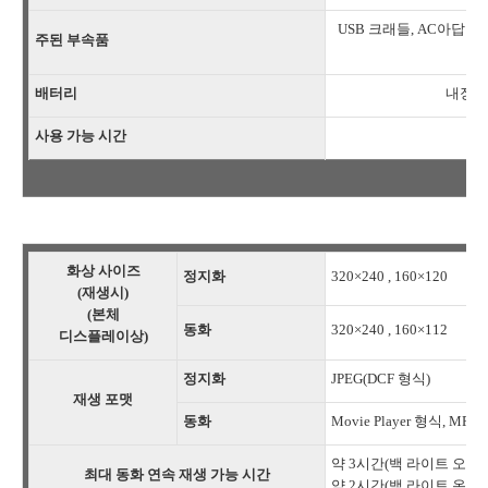
USB 크래들, AC아답터, A
주된 부속품
배터리
내장형
사용 가능 시간
화상 사이즈
정지화
320×240 , 160×120
(재생시)
(본체
동화
320×240 , 160×112
디스플레이상)
정지화
JPEG(DCF 형식)
재생 포맷
동화
Movie Player 형식, MP
약 3시간(백 라이트 오프
최대 동화 연속 재생 가능 시간
약 2시간(백 라이트 온으