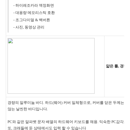
- 하이레조카라 액정화면
- 대용량 메모리스틱 호환
- 조그다이얼 & 백버튼
- 사진, 동영상 관리
얇은 틀, 경량
경량의 알루미늄 바디. 하드(웨어) 커버 일체형으로, 커버를 닫은 두께는 16
않는 날씬한 바디입니다.
PC와 같은 알파벳 문자 배열의 하드웨어 키보드를 채용. 익숙한 PC감각으
또, 크래들에 둔 상태에서도 입력 할 수 있습니다