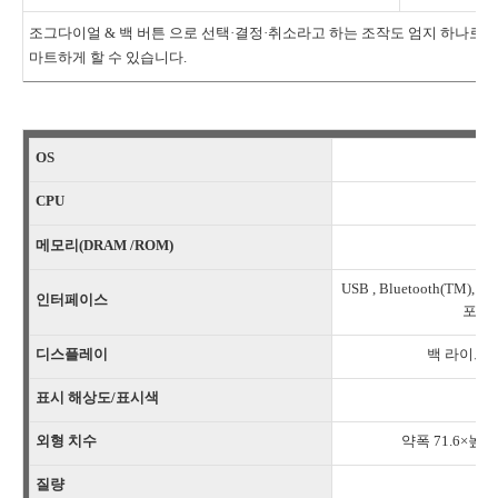
조그다이얼 & 백 버튼 으로 선택·결정·취소라고 하는 조작도 엄지 하나로
마트하게 할 수 있습니다.
OS
P
CPU
메모리(DRAM
/ROM)
USB , Bluetooth(T
인터페이스
포토,
디스플레이
백 라이트 
표시 해상도/표시색
외형 치수
약폭 71.6×높이 
질량
약 