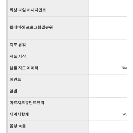
화상 파일 매니지먼트
텔레비젼 프로그램겉뷰워
지도 뷰워
지도 시작
샘플 지도 데이터
Navin
페인트
앨범
마르치드큐먼트뷰워
P
세계시합계
World
음성 녹음