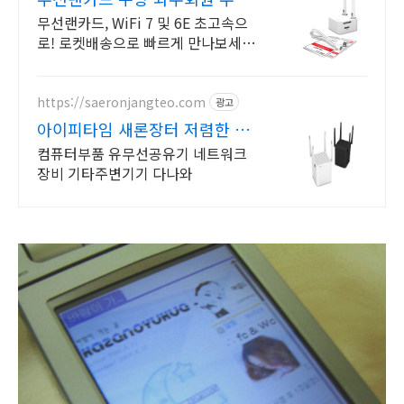
한 무료배송
무선랜카드, WiFi 7 및 6E 초고속으
로! 로켓배송으로 빠르게 만나보세요.
드라이버 설치 없이 랜카드 바로! 와
우회원 30일 무료반품 편리하게.
https://saeronjangteo.com
광고
아이피타임 새론장터 저렴한 가
격! 빠른배송!
컴퓨터부품 유무선공유기 네트워크
장비 기타주변기기 다나와