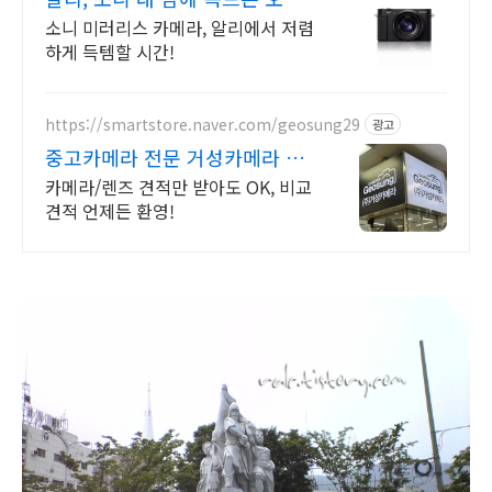
의 특가
소니 미러리스 카메라, 알리에서 저렴
하게 득템할 시간!
https://smartstore.naver.com/geosung29
광고
중고카메라 전문 거성카메라 재
구매율 높은 매장!
카메라/렌즈 견적만 받아도 OK, 비교
견적 언제든 환영!