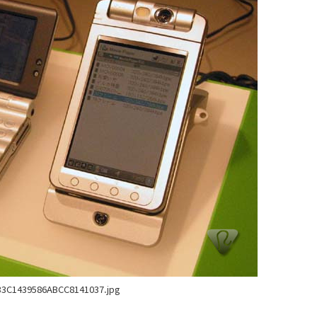
33C1439586ABCC8141037.jpg