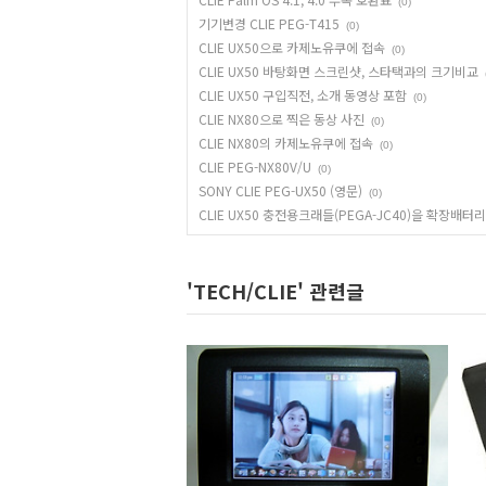
(0)
기기변경 CLIE PEG-T415
(0)
CLIE UX50으로 카제노유쿠에 접속
(0)
CLIE UX50 바탕화면 스크린샷, 스타택과의 크기비교
CLIE UX50 구입직전, 소개 동영상 포함
(0)
CLIE NX80으로 찍은 동상 사진
(0)
CLIE NX80의 카제노유쿠에 접속
(0)
CLIE PEG-NX80V/U
(0)
SONY CLIE PEG-UX50 (영문)
(0)
CLIE UX50 충전용크래들(PEGA-JC40)을 확장배
'TECH/CLIE' 관련글