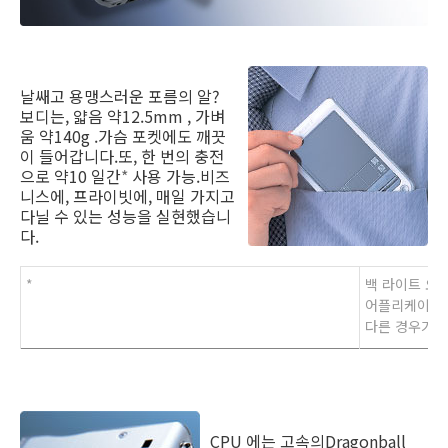
날쌔고 용맹스러운 포름의 알?
보디는, 얇음 약12.5mm , 가벼
움 약140g .가슴 포켓에도 깨끗
이 들어갑니다.또, 한 번의 충전
으로 약10 일간
*
사용 가능.비즈
니스에, 프라이빗에, 매일 가지고
다닐 수 있는 성능을 실현했습니
다.
*
백 라이트 오프
어플리케이션을
다른 경우가 
CPU 에는 고속의Dragonball