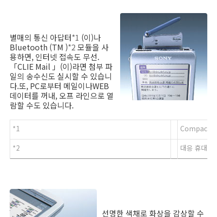
별매의 통신 아답터
*1
(이)나
Bluetooth (TM )
*2
모듈을 사
용하면, 인터넷 접속도 무선.
「CLIE Mail 」(이)라면 첨부 파
일의 송수신도 실시할 수 있습니
다.또, PC로부터 메일이나WEB
데이터를 꺼내, 오프 라인으로 열
람할 수도 있습니다.
*1
Compact
*2
대응 휴대 전
선명한 색채로 화상을 감상할 수