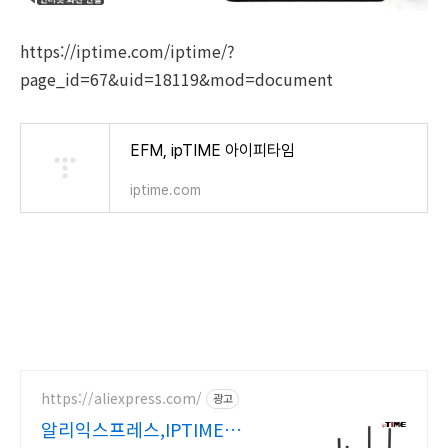
https://iptime.com/iptime/?
page_id=67&uid=18119&mod=document
EFM, ipTIME 아이피타임
iptime.com
https://aliexpress.com/
광고
알리익스프레스,IPTIME