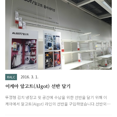
%userprofile%\appdata\local\iconcache.db start
explorer.exe exit https://support.microsoft.com/ko-
kr/kb/2417044
2016. 3. 1.
RALC
이케아 알고트(Algot) 선반 달기
뚜껑형 김치 냉장고 윗 공간에 수납을 위한 선반을 달기 위해 이
케아에서 알고트(Algot) 라인의 선반을 구입하였습니다.선반외에
도 철제 그물망이나 걸이 같은 조합도 있습니다. 용도에 따라서
조합하시면 될 것 같습니다.여전히 주말의 이케아는 붐비네요. 문