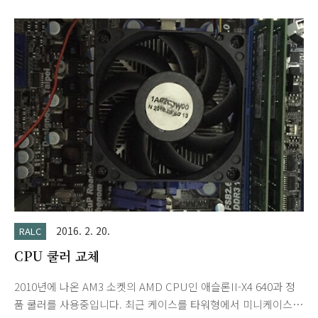
제의 뚜껑형 김치냉장고의 빈 공간입니다. 참고로 평소에 셀프 인
테리어를 좋아한다거나 잘하는 사람은 아닙니다. 저 같은 사람도
혼자서 달 수 있다는 걸 기록으로 남겨보려고...콘크리트 벽면이
어서 드릴 비트(Size:6)로 구멍을 내고, 동봉된 설명서를 참고로
해서 벽면 세로 지지대를 칼블록(앙카)과 나사로 고정하였습니
다. 칼블록(앙카)는 별도 구매하셔야 합니다. 선반 지지대를 홈에
맞게 지지하고 상판을 끼워서 설치를 마쳤습니다. 참고로 먼저 선
반 상판 지지대..
2016. 2. 20.
RALC
CPU 쿨러 교체
2010년에 나온 AM3 소켓의 AMD CPU인 애슬론II-X4 640과 정
품 쿨러를 사용중입니다. 최근 케이스를 타워형에서 미니케이스