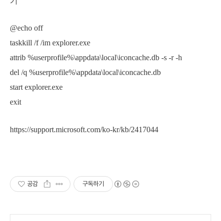
기
@echo off
taskkill /f /im explorer.exe
attrib %userprofile%\appdata\local\iconcache.db -s -r -h
del /q %userprofile%\appdata\local\iconcache.db
start explorer.exe
exit
https://support.microsoft.com/ko-kr/kb/2417044
공감
구독하기