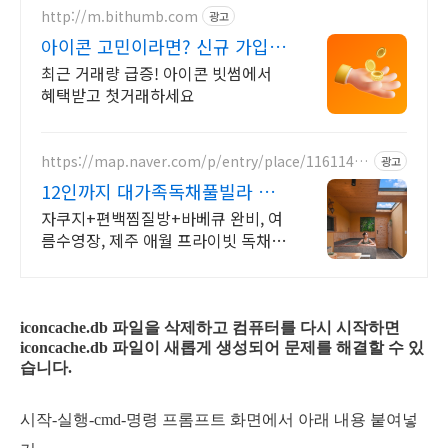
http://m.bithumb.com
광고
아이콘 고민이라면? 신규 가입
시 5만원 혜택
최근 거래량 급증! 아이콘 빗썸에서
혜택받고 첫거래하세요
https://map.naver.com/p/entry/place/11611420
광고
57
12인까지 대가족독채풀빌라 완
전독채 프라이빗 가족저택
자쿠지+편백찜질방+바베큐 완비, 여
름수영장, 제주 애월 프라이빗 독채저
택 12인 대가족도 각자의 공간이 충
분한 제주 애월 프라이빗 독채 가족저
택
iconcache.db
파일을 삭제하고 컴퓨터를 다시 시작하면
iconcache.db
파일이 새롭게 생성되어 문제를 해결할 수 있
습니다.
시작-실행-cmd-명령 프롬프트 화면에서 아래 내용 붙여넣