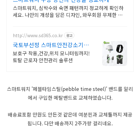
스마트워치, 심박수와 숙면 패턴까지 정교하게 확인하
세요. 나만의 개성을 담은 디자인, 와우회원 무제한 무료
배송으로 만나보세요.
http://www.sd365.co.kr
광고
국토부선정 스마트안전강소기업
합리적인 가격, 무료 컨설팅
보호구 착용,건강,위치 모니터링까지!
토탈 근로자 안전관리 솔루션
스마트워치 '페블타임스틸(pebble time steel)' 밴드를 알리
에서 구입한 메탈밴드로 교체하였습니다.
배송료포함 만원도 안든것 같은데 여분핀과 교체툴까지 제공
됩니다. 다만 배송까지 2주가량 걸리네요.