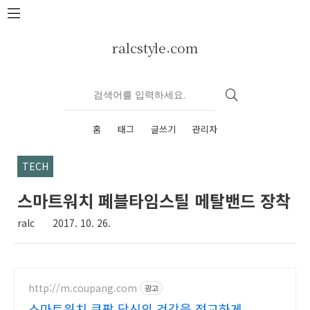
본문 바로가기
ralcstyle.com
홈
태그
글쓰기
관리자
TECH
스마트워치 페블타임스틸 메탈밴드 장착
ralc
2017. 10. 26.
http://m.coupang.com
광고
스마트워치 쿠팡 당신의 건강을 정교하게