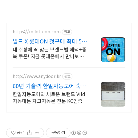
https://m.lotteon.com
광고
빌드 X 롯데ON 첫구매 최대 5천
원 혜택!
내 취향에 딱 맞는 브랜드별 혜택+중
복 쿠폰! 지금 롯데온에서 만나보세
요!
http://www.anydoor.kr
광고
60년 기술력 한일자동도어 숙련
된시공팀 AS전담팀운영
한일자동도어의 새로운 브랜드 Vild
자동대문 차고자동문 전문 KC인증 모
터 시공
공감
구독하기