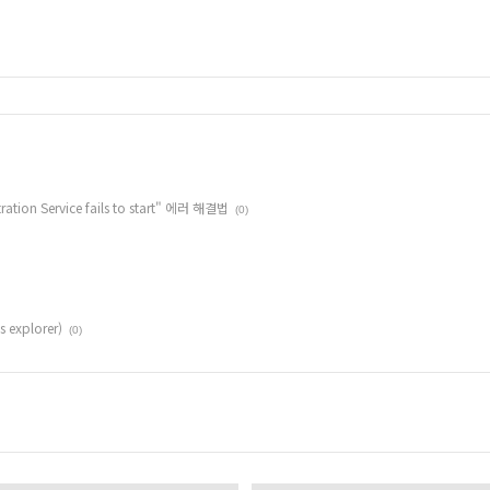
tion Service fails to start" 에러 해결법
(0)
s explorer)
(0)