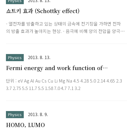
2013. 8. 13.
Physics
에 따라 구분되는데, PL은 laser와 같은 단색광의 photon 에너
쇼트키 효과 (Schottky effect)
지를 이용한 luminescence의 한 종류이다. luminescence 현상
은 여기 에너지의 종류와 대상물질의 종류에 관계없이 비슷하다.
- 열전자를 방출하고 있는 상태의 금속에 전기장을 가하면 전자
반도체의 경우 PL의 관점에서 그 과정을 살펴보면 다음과 같이
의 방출 효과가 높아지는 현상. - 음극에 비해 양의 전압을 양극에
크게 3단계로 나눌 수 있다. - 제1단계 가전자대에 있던 전자가
인가하면 음극에서 전계가 포텐셜 에너지 장벽 Φ를 감소시킴으
photon에너지를 흡수, 여기되어..
로써 열전자 방출을 용이하게 하는 현상.
2013. 8. 13.
Physics
Fermi energy and work function of
selected metals
단위 : eV Ag Al Au Cs Cu Li Mg Na 4.5 4.28 5.0 2.14 4.65 2.3
3.7 2.75 5.5 11.7 5.5 1.58 7.0 4.7 7.1 3.2
2013. 8. 9.
Physics
HOMO, LUMO