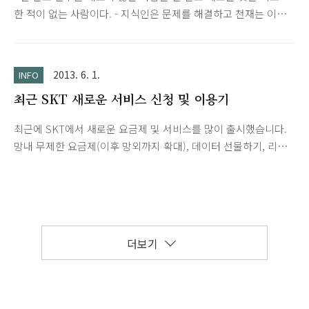
한 적이 없는 사람이다. - 지식인은 문제를 해결하고 천재는 이를
예방한다. - 과학이 과학자에게 생계수단만 아니라면 경이로울 텐
데... - 세상에서 가장 이해하기 어려운 것은 소득세이다. - 신은 우
주를 가지고 주사위 놀음을 하지 않는다. - 제아무리 지속적이고
2013. 6. 1.
INFO
불변하는 것일지라도 현실은 단순한 환상에 불과하다. - 난 미래
최근 SKT 새로운 서비스 신청 및 이용기
에 대해 생각하는 법이 없다. 어차피 곧 닥치니까... - 내 학습을
방해한 유일한 훼방꾼은 내가 받은 교육이다. - 우주와 인간의 어
최근에 SKT에서 새로운 요금제 및 서비스를 많이 출시했습니다.
리석음 그 두 가지가 무한하다. 그런데 우주에 대해서는 확신이
망내 무제한 요금제(이후 망외까지 확대), 데이터 선물하기, 리필,
없다. - 3차 세계대전이 어떤 무기로 치러질지 모른다. 하지만 4차
데이터 함께쓰기 서비스 등 이동통신요금 절감에 도움이 될만한
세계대전은 아마 몽둥이와 돌로 싸우게 될 것이다.
서비스들입니다. 우선 저는 T끼리 요금제는 3G T끼리 35 요금제
를 사용중입니다. 망외 음성 80분이랑 데이터 550MB가 주어집
니다.T끼리 요금제의 경우 데이터 선물하기 서비스가 가능한데
데이터 선물 후 500MB 이상이 남아야 하며 100MB이상씩 선물
더보기
이 가능합니다. 이런 경우 35요금제는 100MB 선물하려면
450MB가 남게되므로 선물하기가 안됩니다.45요금제로 한단계
올리면 망외음성 130분(50분 추가)이랑 데이터 1.1GB(550MB 추
가)이며, 데이터 선물하기도 가능해지네요.예전에도 그랬지만 통