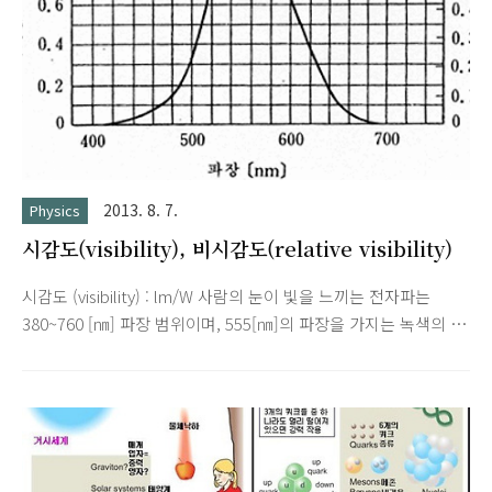
2013. 8. 7.
Physics
시감도(visibility), 비시감도(relative visibility)
시감도 (visibility) : lm/W 사람의 눈이 빛을 느끼는 전자파는
380~760 [㎚] 파장 범위이며, 555[㎚]의 파장을 가지는 녹색의 빛
이 가장 밝게 느껴지며, 이것보다 파장이 길어지거나 짧아지면 빛
의 느낌은 어두워 짐을 느끼게 된다. 이처럼 전자파의 에너지가
빛으로 느껴지는 정도를 빛의 시감도라고 한다. 어떤 파장 λ 의
복사속을 Φλ [W]라 하고, 이 때의 광속을 Fλ [lm]이라고 할 때
복사속에 대한 광속의 비 Fλ/Φλ 는 파장 λ의 전자파에너지를 얼
마만큼 밝기로 느끼게 하는 지를 나타낸다. 시감도 = 광속 / 복사