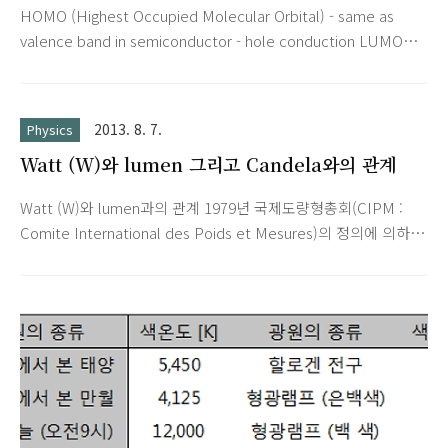
HOMO (Highest Occupied Molecular Orbital) - same as
valence band in semiconductor - hole conduction LUMO
(Lowest Unoccupied Molecular Orbital) - same as
conduction band in semiconductor - electron conduction
2013. 8. 7.
Physics
Watt (W)와 lumen 그리고 Candela와의 관계
Watt (W)와 lumen과의 관계 1979년 국제도량형총회(CIPM :
Comite International des Poids et Mesures)의 정의에 의하
면 1 W 의 555 nm 파장의 빛은 주어진 방향으로 총 683 lumen
의 광속을 방출한다. 따라서 555 nm의 파장의 녹색 빛의 1 W 는
683 lumen에 해당하므로 555 nm에서의 1 lumen = 1/683 W 와
같다. 그러므로 이론적으로 1 W 로부터 발생시킬 수 있는 광속
(luminous flux)은 최대 683 lumen이며 이론적인 최대의 광변환
효율인 luminous efficacy는 683 lumen / W 이다. 파랑색의 경
우인 494 nm에서의 시감도는 0.25이므로 1 W의 494 nm 광원의
광속(lumin..