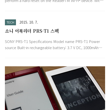
perform a hard reset on the ReaderTM Wi-Fi® device: With
the Reader Wi-Fi on, on the bottom of the device, press
and hold the power button until the Device Shutdown
screen appears. In the Device Shutdown screen, press
2015. 10. 7.
TECH
Yes. Press the power button again to turn the Reader Wi-
소니 이북리더 PRS-T1 스펙
Fi back on. While the screen displays opening book.....,
simultaneously p..
SONY PRS-T1 Specifications Model name PRS-T1 Power
source Built-in rechargeable battery: 3.7 V DC, 1000mAh
USB powered from a computer or the optional AC
Adapter PRSA-AC10/PRSA-AC1A (sold separately) via the
supplied USB cable. Battery life (continuous page turn)
Maximum Battery: Approximately 14,000 continuous page
turns when reading only.* * Measured using a text based
content in ePub format a..