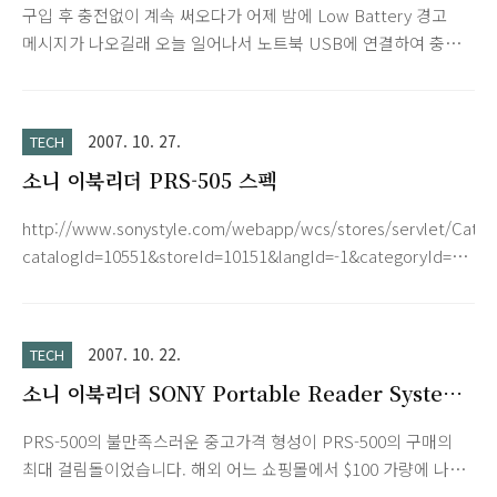
구입 후 충전없이 계속 써오다가 어제 밤에 Low Battery 경고
메시지가 나오길래 오늘 일어나서 노트북 USB에 연결하여 충전
했습니다. 1~2시간 정도 충전하고 전원을 넣으니 Starting up...
는 화면이 나오면서 얼어버리네요. 여러 전자제품 다뤄본 경험으
로 당황하지 않고 자연스럽게 Reset 했습니다. 깜빡하더니 방금
2007. 10. 27.
TECH
전 화면 그대로 또 나오더군요. 이제 리셋 눌러도 반응이 없습니
소니 이북리더 PRS-505 스펙
다. 고민해봤습니다. '분명 갑작스런 일이 아닐건데... PRS-500이
나에게 준 메시지는?' 그렇습니다. 저전력 경고! 한번도 AC 충전
http://www.sonystyle.com/webapp/wcs/stores/servlet/Categ
을 안하고 그것도 노트북 USB로만 충전했으니... 배가 고팠나 봅
catalogId=10551&storeId=10151&langId=-1&categoryId=16184
니다. 몇 초 충전하고 전원 다시 넣으니 잘 나오네요. 왠만해선 전
Product Specifications Technology E Ink® "Electronic
자제품 기기 고장으로 버린 경험이 없는 저로선..
Paper" Screen Size Approx. 6" Measured Diagonally
Resolution Approx. 170 Pixels Per Inch Gray Scale 8-Level
2007. 10. 22.
TECH
Grey Scale Unsecured Text BBeB Book, TXT, RTF, Adobe®
소니 이북리더 SONY Portable Reader System
PDF, Microsoft® Word (Conversion to the Reader-requires
PRS-500
Wor..
PRS-500의 불만족스러운 중고가격 형성이 PRS-500의 구매의
최대 걸림돌이었습니다. 해외 어느 쇼핑몰에서 $100 가량에 나와
서 많은 분들이 구매대행을 통해 신청을 하였지만 극소량만이 국