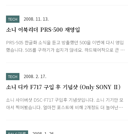
2008. 11. 13.
TECH
소니 이북리더 PRS-500 재영입
PRS-505 한글화 소식을 듣고 방출했던 500을 이번에 다시 영입
했습니다. 505를 구하기가 쉽지가 않네요. 하드웨어적으로 큰 차
이도 없는데 가격차이도 10만원이상 나서 결국 좋은 매물이 있어
서 500으로 구입하고 어제 수령했습니다. 이북 리더가 될지 솔루
션 리더가 될지 모르겠지만 아껴줄 기기가 하나 더 늘어났네요.
2008. 2. 17.
TECH
^^ 사진은 예전껄로... 워터마크만 랄크스타일로 새겨넣었습니다.
소니 디카 F717 구입 후 기념샷 (Only SONY Ⅱ)
소니 사이버샷 DSC-F717 구입후 기념샷입니다. 소니 기기만 모
아서 찍어봤습니다. 얼마전 포스트에 비해 2개정도 더 늘어난
듯... 아무튼 '명기'답게 역시 잘 찍히네요. DSLR 사용할 실력도
여유도 없어서 한동안 T5+F717 조합으로 사용할 계획입니다.
2008. 1. 26.
RALC/지름