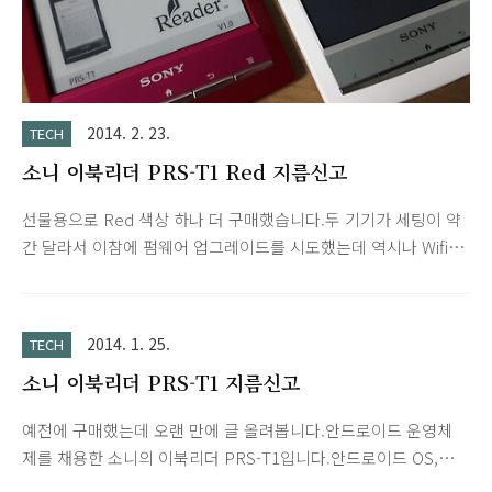
2014. 2. 23.
TECH
소니 이북리더 PRS-T1 Red 지름신고
선물용으로 Red 색상 하나 더 구매했습니다.두 기기가 세팅이 약
간 달라서 이참에 펌웨어 업그레이드를 시도했는데 역시나 Wifi
오류가 발생해서공장초기화, 파티션 설정, 한방팩 루팅 등 여러번
의 시도 끝에 다행히 세팅 마쳤습니다. 케이스도 빨강이랑 검정으
로 해외 직구매했는데 항공우편으로 배송이라서 언제 도착할런
2014. 1. 25.
TECH
지...최근에 아마존이 국내에 진출한다고 하던데 어서 빨리 들어
소니 이북리더 PRS-T1 지름신고
와서 이북 시장이 활성화되었으면 좋겠네요.
예전에 구매했는데 오랜 만에 글 올려봅니다.안드로이드 운영체
제를 채용한 소니의 이북리더 PRS-T1입니다.안드로이드 OS,
Wifi, 터치스크린 지원으로 예전 모델에 비해 활용도가 높아 졌습