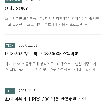
Only SONY
소니 기기만 모아봤습니다. 디카 자리엔 T5가 와야하는데 촬영한
다고 고장난 T1으로 대체... * 효과에 사용된 프로그램 :
PhotoScape (필터-윤곽선) Model. TH55 PRS-500 S705F T1
TG50 SJ20
2007. 11. 11.
TECH
PRS-505 정보 및 PRS-500과 스펙비교
매니아**에서 공동구매 형식의 구매대행으로 36만원 가량이네
요. 아직 PRS-500과 같은 방법으로 한글화는 안되지만 하드웨어
적으로 우위에 있어서인지 구입하시는 분들도 계시네요. 다른 것
보다 버튼 배열이 마음에 드네요. * 최근(2008년 2월)에 PRS-505
도 한글화 되었습니다.
2007. 11. 5.
TECH
소니 이북리더 PRS-500 벽돌 만들뻔한 사연