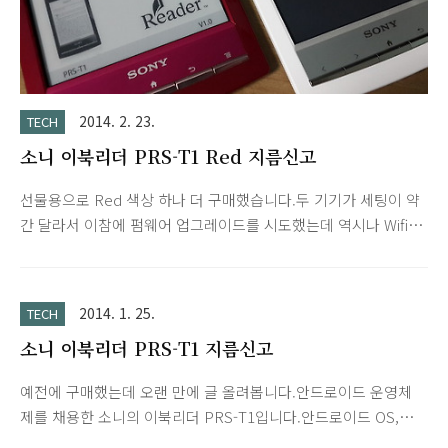
2014. 2. 23.
TECH
소니 이북리더 PRS-T1 Red 지름신고
선물용으로 Red 색상 하나 더 구매했습니다.두 기기가 세팅이 약
간 달라서 이참에 펌웨어 업그레이드를 시도했는데 역시나 Wifi
오류가 발생해서공장초기화, 파티션 설정, 한방팩 루팅 등 여러번
의 시도 끝에 다행히 세팅 마쳤습니다. 케이스도 빨강이랑 검정으
로 해외 직구매했는데 항공우편으로 배송이라서 언제 도착할런
2014. 1. 25.
TECH
지...최근에 아마존이 국내에 진출한다고 하던데 어서 빨리 들어
소니 이북리더 PRS-T1 지름신고
와서 이북 시장이 활성화되었으면 좋겠네요.
예전에 구매했는데 오랜 만에 글 올려봅니다.안드로이드 운영체
제를 채용한 소니의 이북리더 PRS-T1입니다.안드로이드 OS,
Wifi, 터치스크린 지원으로 예전 모델에 비해 활용도가 높아 졌습