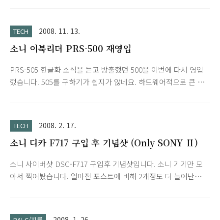
2008. 11. 13.
TECH
소니 이북리더 PRS-500 재영입
PRS-505 한글화 소식을 듣고 방출했던 500을 이번에 다시 영입
했습니다. 505를 구하기가 쉽지가 않네요. 하드웨어적으로 큰 차
이도 없는데 가격차이도 10만원이상 나서 결국 좋은 매물이 있어
서 500으로 구입하고 어제 수령했습니다. 이북 리더가 될지 솔루
션 리더가 될지 모르겠지만 아껴줄 기기가 하나 더 늘어났네요.
2008. 2. 17.
TECH
^^ 사진은 예전껄로... 워터마크만 랄크스타일로 새겨넣었습니다.
소니 디카 F717 구입 후 기념샷 (Only SONY Ⅱ)
소니 사이버샷 DSC-F717 구입후 기념샷입니다. 소니 기기만 모
아서 찍어봤습니다. 얼마전 포스트에 비해 2개정도 더 늘어난
듯... 아무튼 '명기'답게 역시 잘 찍히네요. DSLR 사용할 실력도
여유도 없어서 한동안 T5+F717 조합으로 사용할 계획입니다.
2008. 1. 26.
RALC/지름