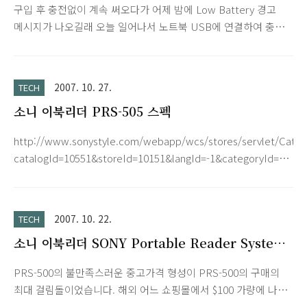
구입 후 충전없이 계속 써오다가 어제 밤에 Low Battery 경고
메시지가 나오길래 오늘 일어나서 노트북 USB에 연결하여 충전
했습니다. 1~2시간 정도 충전하고 전원을 넣으니 Starting up...
는 화면이 나오면서 얼어버리네요. 여러 전자제품 다뤄본 경험으
로 당황하지 않고 자연스럽게 Reset 했습니다. 깜빡하더니 방금
2007. 10. 27.
TECH
전 화면 그대로 또 나오더군요. 이제 리셋 눌러도 반응이 없습니
소니 이북리더 PRS-505 스펙
다. 고민해봤습니다. '분명 갑작스런 일이 아닐건데... PRS-500이
나에게 준 메시지는?' 그렇습니다. 저전력 경고! 한번도 AC 충전
http://www.sonystyle.com/webapp/wcs/stores/servlet/Categ
을 안하고 그것도 노트북 USB로만 충전했으니... 배가 고팠나 봅
catalogId=10551&storeId=10151&langId=-1&categoryId=16184
니다. 몇 초 충전하고 전원 다시 넣으니 잘 나오네요. 왠만해선 전
Product Specifications Technology E Ink® "Electronic
자제품 기기 고장으로 버린 경험이 없는 저로선..
Paper" Screen Size Approx. 6" Measured Diagonally
Resolution Approx. 170 Pixels Per Inch Gray Scale 8-Level
2007. 10. 22.
TECH
Grey Scale Unsecured Text BBeB Book, TXT, RTF, Adobe®
소니 이북리더 SONY Portable Reader System
PDF, Microsoft® Word (Conversion to the Reader-requires
PRS-500
Wor..
PRS-500의 불만족스러운 중고가격 형성이 PRS-500의 구매의
최대 걸림돌이었습니다. 해외 어느 쇼핑몰에서 $100 가량에 나와
서 많은 분들이 구매대행을 통해 신청을 하였지만 극소량만이 국