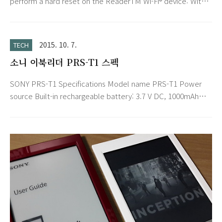
perform a hard reset on the ReaderTM Wi-Fi® device: With
the Reader Wi-Fi on, on the bottom of the device, press
and hold the power button until the Device Shutdown
screen appears. In the Device Shutdown screen, press
2015. 10. 7.
TECH
Yes. Press the power button again to turn the Reader Wi-
소니 이북리더 PRS-T1 스펙
Fi back on. While the screen displays opening book.....,
simultaneously p..
SONY PRS-T1 Specifications Model name PRS-T1 Power
source Built-in rechargeable battery: 3.7 V DC, 1000mAh
USB powered from a computer or the optional AC
Adapter PRSA-AC10/PRSA-AC1A (sold separately) via the
supplied USB cable. Battery life (continuous page turn)
Maximum Battery: Approximately 14,000 continuous page
turns when reading only.* * Measured using a text based
content in ePub format a..