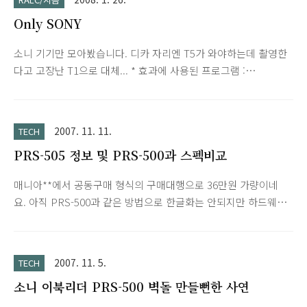
Only SONY
소니 기기만 모아봤습니다. 디카 자리엔 T5가 와야하는데 촬영한
다고 고장난 T1으로 대체... * 효과에 사용된 프로그램 :
PhotoScape (필터-윤곽선) Model. TH55 PRS-500 S705F T1
TG50 SJ20
2007. 11. 11.
TECH
PRS-505 정보 및 PRS-500과 스펙비교
매니아**에서 공동구매 형식의 구매대행으로 36만원 가량이네
요. 아직 PRS-500과 같은 방법으로 한글화는 안되지만 하드웨어
적으로 우위에 있어서인지 구입하시는 분들도 계시네요. 다른 것
보다 버튼 배열이 마음에 드네요. * 최근(2008년 2월)에 PRS-505
도 한글화 되었습니다.
2007. 11. 5.
TECH
소니 이북리더 PRS-500 벽돌 만들뻔한 사연