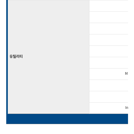
Sou
유틸리티
Memor
M
M
Intel