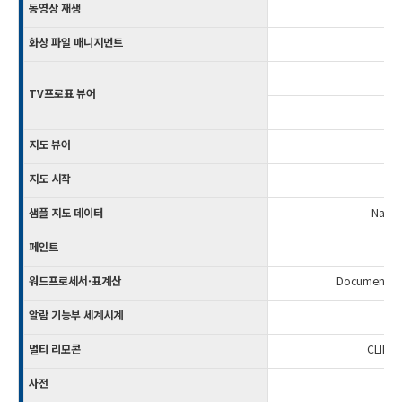
동영상 재생
화상 파일 매니지먼트
P
TV프로표 뷰어
지도 뷰어
지도 시작
샘플 지도 데이터
Navin
페인트
워드프로세서·표계산
Documents To
알람 기능부 세계시계
멀티 리모콘
CLIE R
사전