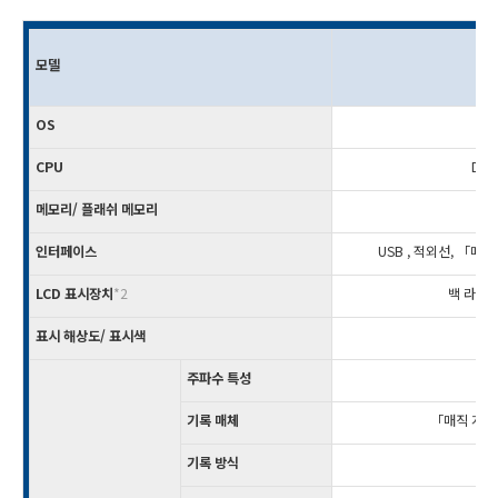
모델
OS
일본
CPU
Dra
메모리/ 플래쉬 메모리
인터페이스
USB , 적외선, 「메
LCD 표시장치
*2
백 라이트
표시 해상도/ 표시색
3
주파수 특성
기록 매체
「매직 게이
기록 방식