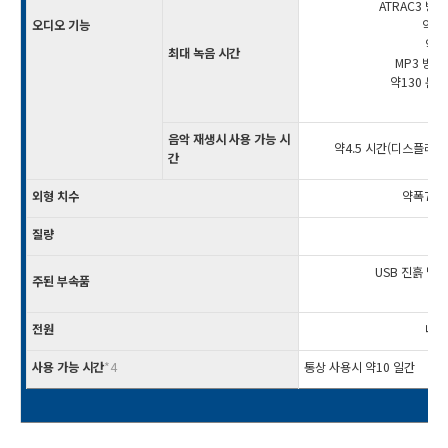
ATRAC3 방
오디오 기능
약16
약24
최대 녹음 시간
MP3 방식
약130 분
*
음악 재생시 사용 가능 시
약4.5 시간(디스플레이
간
외형 치수
약폭71.8
질량
약14
USB 진흙 달러,
주된 부속품
스
전원
내장
사용 가능 시간
*4
통상 사용시 약10 일간