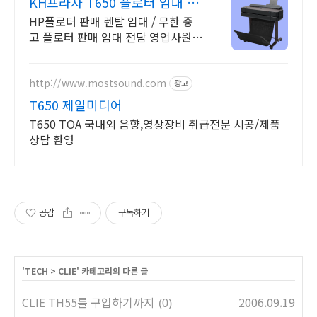
KH프라자 T650 플로터 임대 판
매 전문기업
HP플로터 판매 렌탈 임대 / 무한 중
고 플로터 판매 임대 전담 영업사원과
전문 엔지니어를 통한상담으로 합리
적인 비용과 안정적유지, 관리
http://www.mostsound.com
광고
T650 제일미디어
T650 TOA 국내외 음향,영상장비 취급전문 시공/제품
상담 환영
공감
구독하기
'
TECH
>
CLIE
' 카테고리의 다른 글
CLIE TH55를 구입하기까지
2006.09.19
(0)