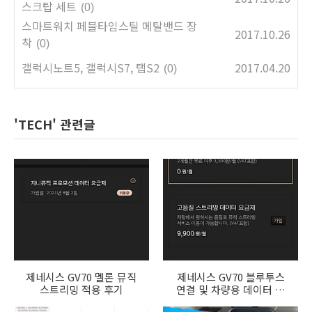
스크탑 세트
(0)
스마트워치 페블타임스틸 메탈밴드 장
2017.10.26
착
(0)
갤럭시노트5, 갤럭시S7, 탭S2
2017.04.20
(0)
'TECH' 관련글
제네시스 GV70 멜론 뮤직
제네시스 GV70 블루투스
스트리밍 적용 후기
연결 및 차량용 데이터 요
금제를 통한 스트리밍 재