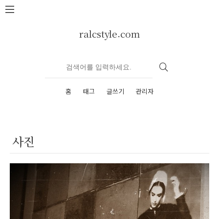
본문 바로가기
ralcstyle.com
홈
태그
글쓰기
관리자
사진