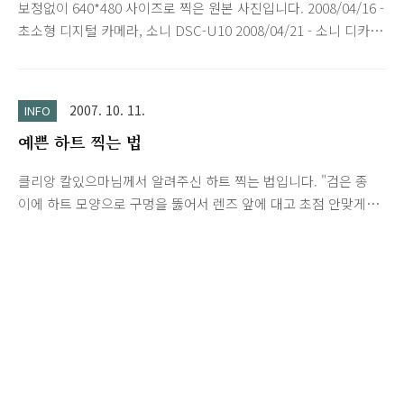
보정없이 640*480 사이즈로 찍은 원본 사진입니다. 2008/04/16 -
초소형 디지털 카메라, 소니 DSC-U10 2008/04/21 - 소니 디카
U10 얼마나 작은가? 2008/04/27 - 소니 디카 U10 직접 찍은 사
진 - 실내
2007. 10. 11.
INFO
예쁜 하트 찍는 법
클리앙 칼있으마님께서 알려주신 하트 찍는 법입니다. "검은 종
이에 하트 모양으로 구멍을 뚫어서 렌즈 앞에 대고 초점 안맞게
찍으시면 됩니다..." 한번 찍어보고 싶지만 하트를 저렇게 예쁘게
뚫을 자신이 없습니다... p.s. 사진 및 포스트 허락해주신 칼있으
마님 감사합니다.