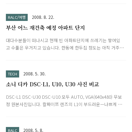
2008. 8. 22.
RALC/여행
부산 어느 재건축 예정 아파트 단지
대다수분들이 떠나시고 현재 빈 아파트단지에 쓰레기는 쌓여있
고 수풀은 우거지고 있습니다. 한동에 한두집 정도는 아직 거주하
고 계시네요. 재건축이라는게 쉽지 않나봅니다. 시행하기까지 꽤
오래 걸리네요.
2008. 5. 30.
TECH
소니 디카 DSC-L1, U10, U30 사진 비교
DSC-L1 DSC-U30 DSC-U10 모두 AUTO, VGA(640x480) 무보
정 원본사진입니다. 칼짜이쯔 렌즈의 L1이 부드러운ㅡ나쁘게 말
하면 뿌연- 느낌인데 반해 소니 렌즈의 U10은 노이즈가 느껴지
지만 밝고 선명한 느낌입니다. U30 사진 추가됨. (약간 흐린 날
씨)
2008. 5. 8.
RALC