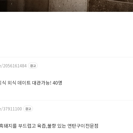
e/2056161484
광고
식 외식 데이트 대관가능! 40명
e/37911100
광고
흑돼지를 부드럽고 육즙,불향 있는 연탄구이전문점