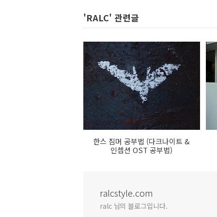
'RALC' 관련글
한스 짐머 공부법 (다크나이트 &
인셉션 OST 공부법)
ralcstyle.com
ralc 님의 블로그입니다.