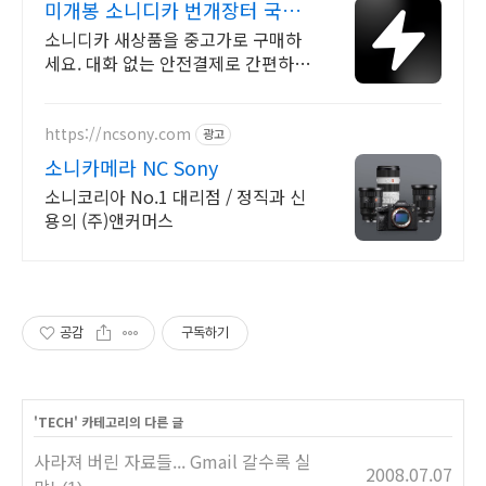
미개봉 소니디카 번개장터 국내
최대 브랜드 중고거래
소니디카 새상품을 중고가로 구매하
세요. 대화 없는 안전결제로 간편하
게! 전국 각지에서 올라오는 전국구
최다 상품 매일 10만 개 이상의 신규
상품 업로드
https://ncsony.com
광고
소니카메라 NC Sony
소니코리아 No.1 대리점 / 정직과 신
용의 (주)앤커머스
공감
구독하기
'
TECH
' 카테고리의 다른 글
사라져 버린 자료들... Gmail 갈수록 실
2008.07.07