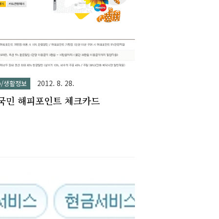
스마트 다이렉트' 월정액 상당4회선집전화 +
인터넷 무료B전화 '무료200요금' 월정액 +
넷 '스마트 다이렉트' 월정액 상당* 집전화
200요금, 월8천원), 초고속인터넷(스마트다
, 월2만원) 월정액 상당을 무료로 제공합니
단, 2회선 결합고객이 초고속인터넷 할인을
시는 경우 ‘스마트다이렉트’ 월정액에서 8천
2012. 8. 28.
FO/생활정보
할인해드립니다.* 상기 월정액 외 ..
국민 해피포인트 체크카드