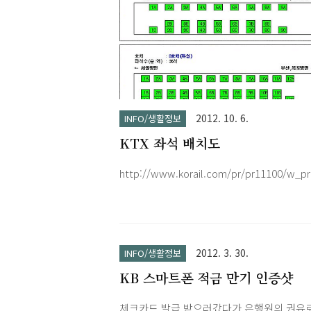
표기된 도착역 도착시각 이후에는 환불 신청
수 없습니다.ARS 반환은 자동응답시스템(154
1188)을 통한 반환으로 철도고객센터 상담원
결을 통환 반환(전화반환신청)과 다릅니다. 
한 승차권을 환불 하고자 하는 경우 환불 신청
점에 따른 위약금이 발생합니다.일반승차권 
위약금 최저위약금은 400원입니다.태풍, 홍
2012. 10. 6.
INFO/생활정보
천재지변으로 열차에 승차하지 못한 경우 -..
KTX 좌석 배치도
http://www.korail.com/pr/pr11100/w_pr
2012. 3. 30.
INFO/생활정보
KB 스마트폰 적금 만기 인증샷
체크카드 발급 받으러갔다가 은행원의 권유로