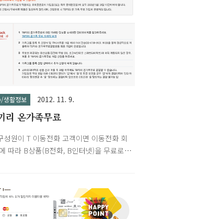
2012. 11. 9.
FO/생활정보
끼리 온가족무료
구성원이 T 이동전화 고객이면 이동전화 회
에 따라 B상품(B전화, B인터넷)을 무료로
합니다.이동 전화회선할인혜택비고2회선집
 무료 또는 초고속인터넷 할인B전화 '무료
요금' 월정액 상당 또는 B인터넷 '스마트 다이
 8천원 할인 (집전화 무료와 초고속인터넷
 혜택 중 택일)3회선초고속인터넷 무료B인터