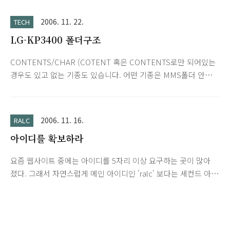
한 후 OK인가 확인버튼을 누른후에 밑에 완료... 라고 나온 다음
에 QPST Enabler 를 종료한 뒤에 Q프로그램 실행해서 폰에 접
2006. 11. 22.
TECH
속하면 폴더도 다 나오고 어제 벨소리 넣어봤는데 아주 잘 됩니
LG-KP3400 폴더구조
다. 그런데 Q프로그램 끄시기전에 Q프로그램 메뉴를 잘보시면
폰 리셋이 있는데 그걸 꼭 해주셔야 된다고 그러더군요~~ 저는
CONTENTS/CHAR (COTENT 혹은 CONTENTS로만 되어있는
411 버전에서 성공했는데 411 미만 버전에서도 아마 되겠지요? -
경우도 있고 없는 기종도 있습니다. 어떤 기종은 MMS폴더 안에
한시간 동안 수정한 글이 날아가버렸습니다... 그 여파로 인해 제
있기도 하고....-_ㅡ ) 001.sis sis테마파일 파일명.mmf 벨소리 파
두뇌가 마비되어 한동안 글작성이 불가능한 관계로 그..
일 MEDIA/NORAEBANG 000.Sng 노래방파일
MEDIA/GRAPHIC 001.sis sis테마파일 MEDIA/MELODY 파일
2006. 11. 16.
RALC
명.mmf 벨소리 파일 IMAGE/FONT NewSpring_12_eng.fnt 새
아이디를 확보하라
봄체 크기 12 영어 파일....다른 파일도 이런식입니다.
IMAGE/BUILTIN Camera_Read_1.mmf 카메라 타이머 촬영음
요즘 웹사이트 중에는 아이디를 5자리 이상 요구하는 곳이 많아
Camera_zoom.mmf 카메라 줌 음....소리가 났던가 줌 쓸때?....-
졌다. 그래서 자연스럽게 메인 아이디인 'ralc' 보다는 세컨드 아
_ㅡ Click_Sequence_03.mmf 카메라 연속..
이디 'ralcstyle'의 사용빈도가 더 많아졌다. 그래서 'ralc' 아이디
확보에 들어갔다. 우선 티스토리 블로그 주소를 시작으로 최근 다
음 3.4 ID 이벤트까지... 그 중 가장 큰 수확은 MSN의 live.com
아이디 확보이다. 전세계 사람이 쓰다보니 아이디 확보가 어렵다.