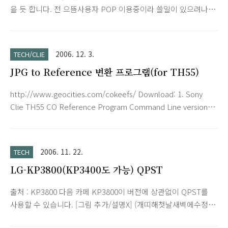
을 듯 합니다. 전 으뜸사용자 POP 이용중이라 쓸일이 있으려나
모르겠네요. 설정 정말 쉽네요. 아래는 접속설정 방법입니다.
http://clien.net/zboard/view.php?id=lecture&no=1790
2006. 12. 3.
TECH/CLIE
JPG to Reference 변환 프로그램(for TH55)
http://www.geocities.com/cokeefs/ Download: 1. Sony
Clie TH55 CO Reference Program Command Line version
1.2 2. Sony Clie TH55 CO Reference Program Command
Line version 1.3 3. Sony Clie TH55 CO Reference Program
Windows version 1.0 4. Sony Clie TH55 CO Reference
2006. 11. 22.
TECH
Program Source Code OK. I have completed the phase 1
LG-KP3800(KP3400도 가능) QPST
of my conversion program which could be downloaded
from here. This program will cov..
출처 : KP3800 다음 카페 KP3800이 버전에 상관없이 QPST를
사용할 수 있습니다. [그림 추가/설명X] (개띠해첫날새벽에수정
됨) QPST Enabler 실행하고 휴대폰의 해당 COM 포트를 선택