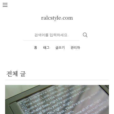
본문 바로가기
ralcstyle.com
홈
태그
글쓰기
관리자
전체 글