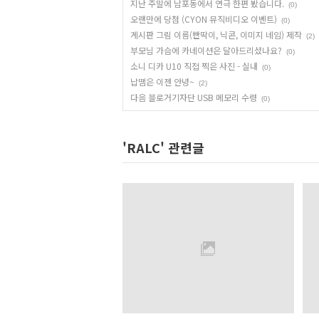
지난 주말에 남포동에서 연극 한편 봤습니다.
(0)
오랜만에 당첨 (CYON 뮤직비디오 이벤트)
(0)
게시판 그림 이름(빤딱이, 닉콘, 이미지 네임) 제작
(2)
부모님 가슴에 카네이션은 달아드리셨나요?
(0)
소니 디카 U10 직접 찍은 사진 - 실내
(0)
납땜은 이젠 안녕~
(2)
다음 블로거기자단 USB 메모리 수령
(0)
'RALC' 관련글