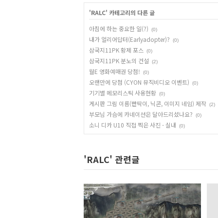
'
RALC
' 카테고리의 다른 글
아침에 하는 중요한 일(?)
(0)
내가 얼리어답터(Earlyadopter)?
(0)
삼국지11PK 황제 포스
(0)
삼국지11PK 분노의 건설
(2)
월E 영화예매권 당첨!
(0)
오랜만에 당첨 (CYON 뮤직비디오 이벤트)
(0)
기기별 메모리스틱 사용현황
(0)
게시판 그림 이름(빤딱이, 닉콘, 이미지 네임) 제작
(2)
부모님 가슴에 카네이션은 달아드리셨나요?
(0)
소니 디카 U10 직접 찍은 사진 - 실내
(0)
'RALC' 관련글