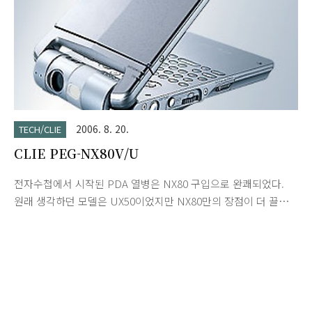
2006. 8. 20.
TECH/CLIE
CLIE PEG-NX80V/U
전자수첩에서 시작된 PDA 열병은 NX80 구입으로 완쾌되었다.
원래 생각하던 모델은 UX50이었지만 NX80만의 장점이 더 끌렸
던 것 같다. UX50에 비해 뛰어난 점을 열거해 보겠다. - 우선
320x480의 넓은 디스플레이와 130만 화소의 CCD 그리고 ND
필터까지 달려있다. - 일반적인 클리에 모델과는 달리 MS슬롯뿐
만 아니라 CF슬롯까지 지원하여 확장성이 높다. - UX50의 최대
단점인 짧은 배터리 타임에 비해 꽤 오랫동안 사용이 가능하다. -
200Mhz의 CPU로 클리에 최고의 동영상 머신이다. 400Mhz로