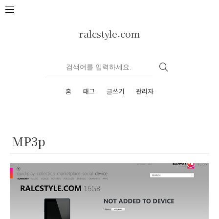
본문 바로가기
ralcstyle.com
홈
태그
글쓰기
관리자
MP3p