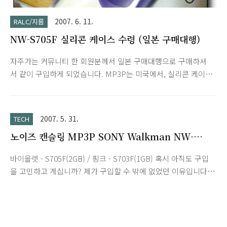
2007. 6. 11.
RALC/지름
NW-S705F 실리콘 케이스 수령 (일본 구매대행)
자주가는 커뮤니티 한 회원분께서 일본 구매대행으로 구매하셔
서 같이 구입하게 되었습니다. MP3P는 미국에서, 실리콘 케이스
는 일본에서 구입하게 되네요. 소니의 그 멋진 디자인을 다 잡아
먹습니다. 마치 이름없는 중국산 MP3P 같습니다. ^^; 먼지도 엄
청 많이 묻네요. 하지만 흠집보호는 확실히 할 것 같습니다.
2007. 5. 31.
TECH
노이즈 캔슬링 MP3P SONY Walkman NW-
S705F, S703F
바이올렛 - S705F(2GB) / 핑크 - S703F(1GB) 혹시 아직도 구입
을 고민하고 계십니까? 제가 구입할 수 밖에 없었던 이유입니다.
1. 소니 스스로 사상 최고 음질의 워크맨이라고 발표 2. 노이즈 캔
슬링 기능 - 주변 소음 억제 3. 3분 충전으로 3시간 재생 및 연속
재생 50시간 4. 순수 제품가격으로 2기가 모델이 $59.99(핑크 색
상은 $49.99)에 신품이 판매됨. 소니에서 발표 당시 사상 최고 음