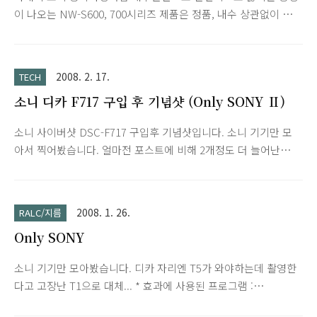
이 나오는 NW-S600, 700시리즈 제품은 정품, 내수 상관없이 그
리고 무상보증기간에 상관없이 무상 수리해준다는 글을 예전에
봐서 디카 수리 문의를 위한 방문겸해서 방치해두었던 S703F를
들고 소니 서비스센터에 들렸습니다. 원래 금방 수리되는데 부품
2008. 2. 17.
TECH
이 오후에 입고된다고 하시기에 맞겨두고 왔습니다. 오후에 수리
소니 디카 F717 구입 후 기념샷 (Only SONY Ⅱ)
가 완료되었다는 문자 메시지를 보내주시네요. ^^ 혹시 이어폰 접
속부 문제가 있으신 분은 아래 공지사항 참고하셔서 서비스센터
소니 사이버샷 DSC-F717 구입후 기념샷입니다. 소니 기기만 모
를 방문해 보세요. Walkman "NW-
아서 찍어봤습니다. 얼마전 포스트에 비해 2개정도 더 늘어난
S603/S703F/S705F/S706F"를 사용하시는 고객님께 알림(무상
듯... 아무튼 '명기'답게 역시 잘 찍히네요. DSLR 사용할 실력도
수리지원안내) Walkman “NW-S603/S703F/S705F/S706F” 사
여유도 없어서 한동안 T5+F717 조합으로 사용할 계획입니다.
용하시는 고객님께 알..
2008. 1. 26.
RALC/지름
Only SONY
소니 기기만 모아봤습니다. 디카 자리엔 T5가 와야하는데 촬영한
다고 고장난 T1으로 대체... * 효과에 사용된 프로그램 :
PhotoScape (필터-윤곽선) Model. TH55 PRS-500 S705F T1