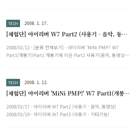
Part2 (사용기 - 음악, 동영상) 전편인 Part2에서 다룬 음악과 동
영상 재생이 W7의 주요 기능이었다면 이번은 아이리버 W7 리뷰
마지막편인 Part3 사용기 기타기능 편입니다. Pictures 프리뷰
2008. 1. 17.
TECH
기능을 지원하며 폴더별로 관리하고 볼 수 있습니다. 밝고 선명
[체험단] 아이리버 W7 Part2 (사용기 - 음악, 동영
한 액정 덕분에 만족스런 화질로 표현됩니다. 다만 WQVGA 와이
상)
드 화면이라서 기존 3:4비율의 사진은 여백이 많이 보이네요.
2008/01/12 - [분류 전체보기] - 아이리버 'MiNi PMP!' W7
Text View 최근 휴대용 전자기기의 필수기능으로 자리잡은 텍스
Part1(개봉기)Part1 개봉기에 이은 Part2 사용기(음악, 동영상
트 뷰어입니다. 글씨크기를 작은, 보통, 큰 글꼴 세가지로 설정 가
편)입니다.W7은 CES 2008 전시회에 GSM폰으로 소개된 W10에
능하며 자동 페이징 기..
서Wi-Fi가 제외되어 시중에 출시된 마이너 모델이라 할 수 있습니
다.그런 의미에서 W10의 'W'가 Wi-Fi였다면Wi-Fi가 제외된 W7의
2008. 1. 12.
TECH
'W'는 Wide로 보셔야 할 듯 합니다.아이리버에서 W7 소개를 위
[체험단] 아이리버 'MiNi PMP!' W7 Part1(개봉
해 전면에 내세우는 문구가 바로 'TOUCH TRUE WIDE'입니
기)
다.TOUCH와 WIDE, 제품 특징을 잘 나타내는 단어라고 생각됩
2008/01/17 - 아이리버 W7 Part2 (사용기 - 음악, 동영상)
니다. T O U C H...터치스크린은 인체에 흐르는 미세전류를 감
2008/01/19 - 아이리버 W7 Part3 (사용기 - 기타기능)
지하는 삼성 P2의 정전기식이 아닌손톱이나 스타일러스같은 도
구로 스크린을 눌러..